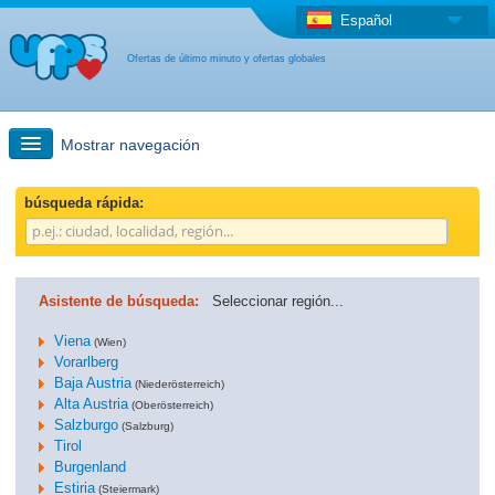
Español
Ofertas de último minuto y ofertas globales
Mostrar navegación
búsqueda rápida
búsqueda rápida:
Viajes: Búsqueda en el mapa
Asistente de búsqueda:
Seleccionar región...
Oferta de última hora + Oferta global
Viena
(Wien)
Vorarlberg
Baja Austria
otro país
(Niederösterreich)
Alta Austria
(Oberösterreich)
Salzburgo
(Salzburg)
Tirol
Burgenland
Estiria
(Steiermark)