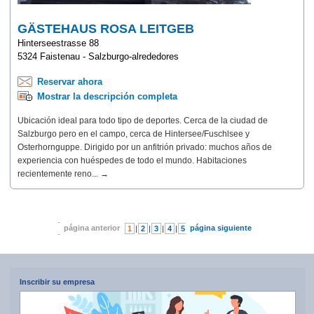
GÄSTEHAUS ROSA LEITGEB
Hinterseestrasse 88
5324 Faistenau - Salzburgo-alrededores
Reservar ahora
Mostrar la descripción completa
Ubicación ideal para todo tipo de deportes. Cerca de la ciudad de
Salzburgo pero en el campo, cerca de Hintersee/Fuschlsee y
Osterhornguppe. Dirigido por un anfitrión privado: muchos años de
experiencia con huéspedes de todo el mundo. Habitaciones
recientemente reno... →
página anterior
página siguiente
1
|
2
|
3
|
4
|
5
|
6
|
7
Inscribir su empresa