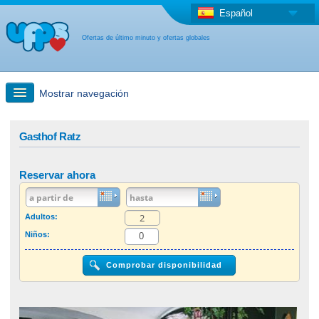
Español
Ofertas de último minuto y ofertas globales
Mostrar navegación
búsqueda rápida
Gasthof Ratz
Viajes: Búsqueda en el mapa
Reservar ahora
Oferta de última hora + Oferta global
Adultos:
Niños:
otro país