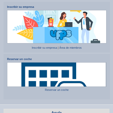
Inscribir su empresa
Inscribir su empresa
|
Área de miembros
Reservar un coche
Reservar un coche
Ayuda