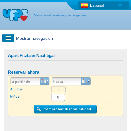
Español
Ofertas de último minuto y ofertas globales
Mostrar navegación
búsqueda rápida
Apart Pitztaler Nachtigall
Viajes: Búsqueda en el mapa
Reservar ahora
Oferta de última hora + Oferta global
Adultos:
Niños:
otro país