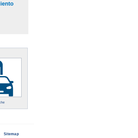
miento
che
s
Sitemap