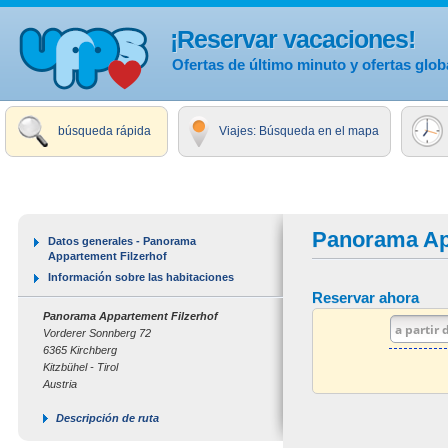
¡Reservar vacaciones!
Ofertas de último minuto y ofertas glob
búsqueda rápida
Viajes: Búsqueda en el mapa
Panorama Ap
Datos generales - Panorama
Appartement Filzerhof
Información sobre las habitaciones
Reservar ahora
Panorama Appartement Filzerhof
Vorderer Sonnberg 72
6365 Kirchberg
Kitzbühel - Tirol
Austria
Descripción de ruta