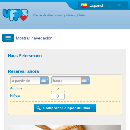
Español
Ofertas de último minuto y ofertas globales
Mostrar navegación
búsqueda rápida
Haus Petersmann
Viajes: Búsqueda en el mapa
Reservar ahora
Oferta de última hora + Oferta global
Adultos:
Niños:
otro país