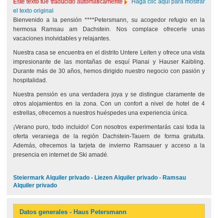
Este texto fue traducido automáticamente
Haga clic aquí para mostrar
el texto original
Bienvenido a la pensión ****Petersmann, su acogedor refugio en la
hermosa Ramsau am Dachstein. Nos complace ofrecerle unas
vacaciones inolvidables y relajantes.
Nuestra casa se encuentra en el distrito Untere Leiten y ofrece una vista
impresionante de las montañas de esquí Planai y Hauser Kaibling.
Durante más de 30 años, hemos dirigido nuestro negocio con pasión y
hospitalidad.
Nuestra pensión es una verdadera joya y se distingue claramente de
otros alojamientos en la zona. Con un confort a nivel de hotel de 4
estrellas, ofrecemos a nuestros huéspedes una experiencia única.
¡Verano puro, todo incluido! Con nosotros experimentarás casi toda la
oferta veraniega de la región Dachstein-Tauern de forma gratuita.
Además, ofrecemos la tarjeta de invierno Ramsauer y acceso a la
presencia en internet de Ski amadé.
Steiermark Alquiler privado - Liezen Alquiler privado - Ramsau
Alquiler privado
Datos generales - Haus Petersmann