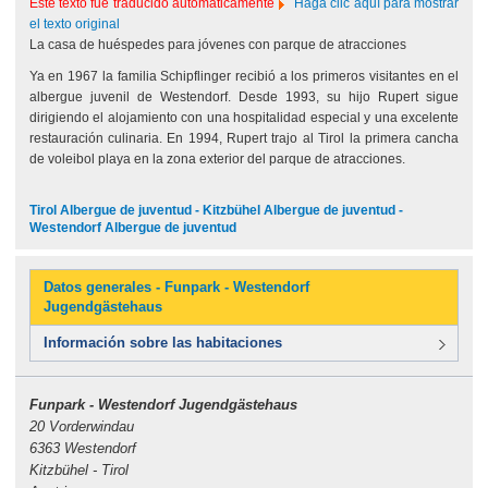
Este texto fue traducido automáticamente
Haga clic aquí para mostrar
el texto original
La casa de huéspedes para jóvenes con parque de atracciones
Ya en 1967 la familia Schipflinger recibió a los primeros visitantes en el
albergue juvenil de Westendorf. Desde 1993, su hijo Rupert sigue
dirigiendo el alojamiento con una hospitalidad especial y una excelente
restauración culinaria. En 1994, Rupert trajo al Tirol la primera cancha
de voleibol playa en la zona exterior del parque de atracciones.
Tirol Albergue de juventud - Kitzbühel Albergue de juventud -
Westendorf Albergue de juventud
Datos generales - Funpark - Westendorf
Jugendgästehaus
Información sobre las habitaciones
Funpark - Westendorf Jugendgästehaus
20 Vorderwindau
6363 Westendorf
Kitzbühel - Tirol