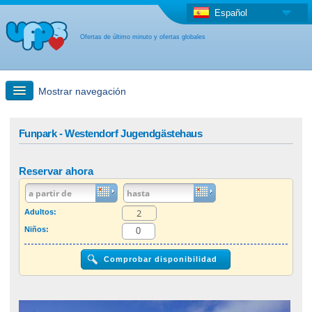
Español
Ofertas de último minuto y ofertas globales
Mostrar navegación
búsqueda rápida
Funpark - Westendorf Jugendgästehaus
Viajes: Búsqueda en el mapa
Reservar ahora
Oferta de última hora + Oferta global
Adultos:
Niños:
otro país