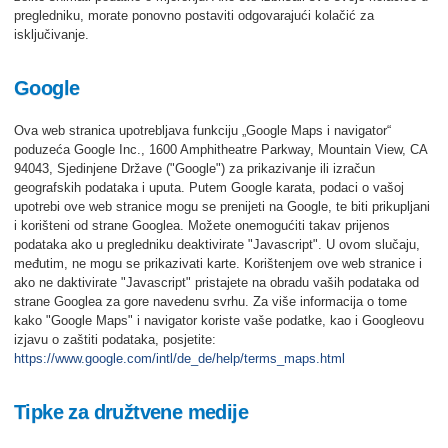
pregledniku, morate ponovno postaviti odgovarajući kolačić za
isključivanje.
Google
Ova web stranica upotrebljava funkciju „Google Maps i navigator“
poduzeća Google Inc., 1600 Amphitheatre Parkway, Mountain View, CA
94043, Sjedinjene Države ("Google") za prikazivanje ili izračun
geografskih podataka i uputa. Putem Google karata, podaci o vašoj
upotrebi ove web stranice mogu se prenijeti na Google, te biti prikupljani
i korišteni od strane Googlea. Možete onemogućiti takav prijenos
podataka ako u pregledniku deaktivirate "Javascript". U ovom slučaju,
međutim, ne mogu se prikazivati karte. Korištenjem ove web stranice i
ako ne daktivirate "Javascript" pristajete na obradu vaših podataka od
strane Googlea za gore navedenu svrhu. Za više informacija o tome
kako "Google Maps" i navigator koriste vaše podatke, kao i Googleovu
izjavu o zaštiti podataka, posjetite:
https://www.google.com/intl/de_de/help/terms_maps.html
Tipke za družtvene medije