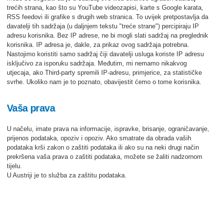
trećih strana, kao što su YouTube videozapisi, karte s Google karata,
RSS feedovi ili grafike s drugih web stranica. To uvijek pretpostavlja da
davatelji tih sadržaja (u daljnjem tekstu "treće strane") percipiraju IP
adresu korisnika. Bez IP adrese, ne bi mogli slati sadržaj na preglednik
korisnika. IP adresa je, dakle, za prikaz ovog sadržaja potrebna.
Nastojimo koristiti samo sadržaj čiji davatelji usluga koriste IP adresu
isključivo za isporuku sadržaja. Međutim, mi nemamo nikakvog
utjecaja, ako Third-party spremili IP-adresu, primjerice, za statističke
svrhe. Ukoliko nam je to poznato, obavijestit ćemo o tome korisnika.
Vaša prava
U načelu, imate prava na informacije, ispravke, brisanje, ograničavanje,
prijenos podataka, opoziv i opoziv. Ako smatrate da obrada vaših
podataka krši zakon o zaštiti podataka ili ako su na neki drugi način
prekršena vaša prava o zaštiti podataka, možete se žaliti nadzornom
tijelu.
U Austriji je to služba za zaštitu podataka.