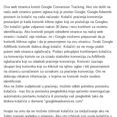
Ova web stranica koristi Google Conversion Tracking. Ako ste došli na
našu web stranicu putem oglasa koji je poslao Google, Google Adwords
postavit će kolačić na vaše računalo. Kolačić praćenja konverzije
postavljen je kada korisnik klikne oglas koji se poslužuje na Googleu.
Ovi kolačići gube valjanost nakon 30 dana i nisu korišteni za osobnu
identifikaciju. Ako korisnik posjeti određene stranice na našoj web
stranici i kolačić nije istekao, mi i Google možemo prepoznati da je
korisnik kliknuo oglas i da je preusmjeren na ovu stranicu. Svaki Google
AdWords korisnik dobiva drugi kolačić. Kolačići se ne mogu pratiti
putem web stranica oglašivača. Podaci prikupljeni korištenjem kolačića
za konverziju koriste se za izradu statistike konverzija za AdWords
oglašavače koji su odabrali praćenje konverzija. Korisnici saznaju
ukupan broj korisnika koji su kliknuli na njihov oglas i bili preusmjereni
na stranicu označenom sa oznakom za praćenje konverzija. Oni ne
dobivaju nikakve informacije, s kojima se korisnik može osobno
identificirati.
Ako ne želite sudjelovati u praćenju, možete odbiti potrebnu postavku
kolačića - kao što je postavka preglednika koja općenito onemogućuje
automatsku postavku kolačića ili postavlja vaš preglednik tako da
blokira kolačiće s domene "googleleadservices.com".
Imajte na umu da ne možete izbrisati kolačiće za isključivanje ako ne
želite snimati podatke o mjerenju. Ako ste izbrisali sve svoje kolačiće u