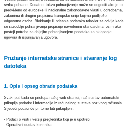
svrha pohrane. Dodatno, takvo pohranjivanje može se dogoditi ako je to
predviđeno od europske ili nacionalne zakonodavne vlasti u odredbama,
zakonima ili drugim propisima Europske unije kojima podliježe
odgovorna osoba. Blokiranje ili brisanje podataka također se odvija kada
se razdoblje pohranjivanja propisuje navedenim standardima, osim ako
postoji potreba za daljnjim pohranjivanjem podataka za sklapanje
ugovora ili ispunjavanja ugovora.
Pružanje internetske stranice i stvaranje log
datoteka
1. Opis i opseg obrade podataka
Svaki put kada se pristupa našoj web stranici, naš sustav automatski
prikuplja podatke i informacije iz računalnog sustava pozivnog računala.
Sljedeći podaci će pri tome biti prikupljeni:
- Podaci o vrsti i verziji preglednika koji je u upotrebi
- Operativni sustav korisnika