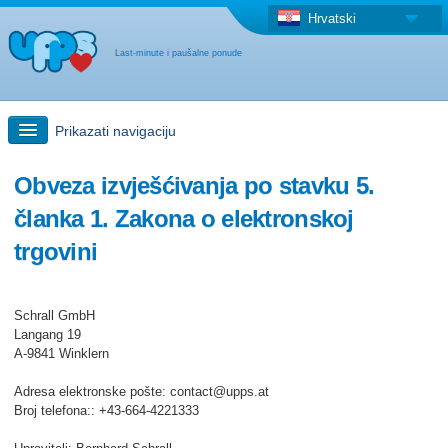
Hrvatski
Last-minute i paušalne ponude
Prikazati navigaciju
Brzo traženje
Obveza izvješćivanja po stavku 5.
članka 1. Zakona o elektronskoj
Putovanja: Pretraga na zemljovidu
trgovini
"Last Minute"ponuda + Paušalna ponuda
Schrall GmbH
Langang 19
Druga država
A-9841 Winklern
Adresa elektronske pošte: contact@upps.at
Broj telefona:: +43-664-4221333