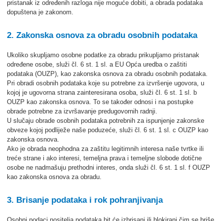
pristanak iz određenih razloga nije moguće dobiti, a obrada podataka
dopuštena je zakonom.
2. Zakonska osnova za obradu osobnih podataka
Ukoliko skupljamo osobne podatke za obradu prikupljamo pristanak
određene osobe, služi čl. 6 st. 1 sl. a EU Opća uredba o zaštiti
podataka (OUZP), kao zakonska osnova za obradu osobnih podataka.
Pri obradi osobnih podataka koje su potrebne za izvršenje ugovora, u
kojoj je ugovorna strana zainteresirana osoba, služi čl. 6 st. 1 sl. b
OUZP kao zakonska osnova. To se također odnosi i na postupke
obrade potrebne za izvršavanje predugovornih radnji.
U slučaju obrade osobnih podataka potrebnih za ispunjenje zakonske
obveze kojoj podliježe naše poduzeće, služi čl. 6 st. 1 sl. c OUZP kao
zakonska osnova.
Ako je obrada neophodna za zaštitu legitimnih interesa naše tvrtke ili
treće strane i ako interesi, temeljna prava i temeljne slobode dotične
osobe ne nadmašuju prethodni interes, onda služi čl. 6 st. 1 sl. f OUZP
kao zakonska osnova za obradu.
3. Brisanje podataka i rok pohranjivanja
Osobni podaci nositelja podataka bit će izbrisani ili blokirani čim se briše