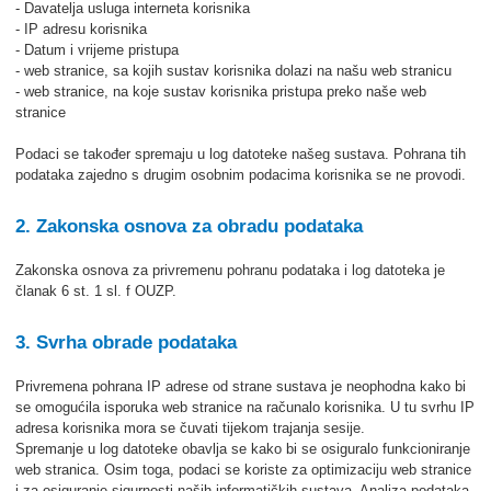
- Davatelja usluga interneta korisnika
- IP adresu korisnika
- Datum i vrijeme pristupa
- web stranice, sa kojih sustav korisnika dolazi na našu web stranicu
- web stranice, na koje sustav korisnika pristupa preko naše web
stranice
Podaci se također spremaju u log datoteke našeg sustava. Pohrana tih
podataka zajedno s drugim osobnim podacima korisnika se ne provodi.
2. Zakonska osnova za obradu podataka
Zakonska osnova za privremenu pohranu podataka i log datoteka je
članak 6 st. 1 sl. f OUZP.
3. Svrha obrade podataka
Privremena pohrana IP adrese od strane sustava je neophodna kako bi
se omogućila isporuka web stranice na računalo korisnika. U tu svrhu IP
adresa korisnika mora se čuvati tijekom trajanja sesije.
Spremanje u log datoteke obavlja se kako bi se osiguralo funkcioniranje
web stranica. Osim toga, podaci se koriste za optimizaciju web stranice
i za osiguranje sigurnosti naših informatičkih sustava. Analiza podataka