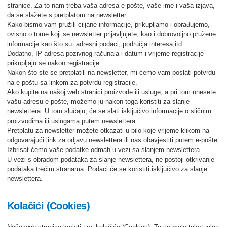
stranice. Za to nam treba vaša adresa e-pošte, vaše ime i vaša izjava,
da se slažete s pretplatom na newsletter.
Kako bismo vam pružili ciljane informacije, prikupljamo i obrađujemo,
ovisno o tome koji se newsletter prijavljujete, kao i dobrovoljno pružene
informacije kao što su: adresni podaci, područja interesa itd.
Dodatno, IP adresa pozivnog računala i datum i vrijeme registracije
prikupljaju se nakon registracije.
Nakon što ste se pretplatili na newsletter, mi ćemo vam poslati potvrdu
na e-poštu sa linkom za potvrdu registracije.
Ako kupite na našoj web stranici proizvode ili usluge, a pri tom unesete
vašu adresu e-pošte, možemo ju nakon toga koristiti za slanje
newslettera. U tom slučaju, će se slati isključivo informacije o sličnim
proizvodima ili uslugama putem newslettera.
Pretplatu za newsletter možete otkazati u bilo koje vrijeme klikom na
odgovarajući link za odjavu newslettera ili nas obavjestiti putem e-pošte.
Izbrisat ćemo vaše podatke odmah u vezi sa slanjem newslettera.
U vezi s obradom podataka za slanje newslettera, ne postoji otkrivanje
podataka trećim stranama. Podaci će se koristiti isključivo za slanje
newslettera.
Kolačići (Cookies)