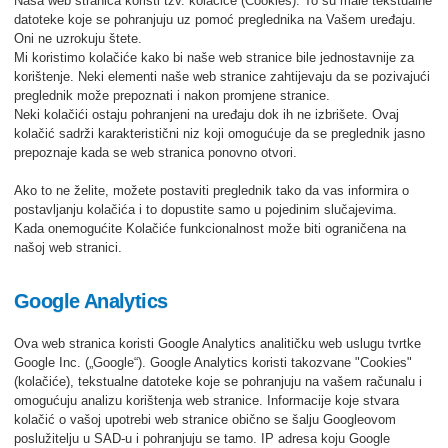
Naša web stranica koristi tzv. kolačiće (Cookies). To su male tekstualne
datoteke koje se pohranjuju uz pomoć preglednika na Vašem uređaju.
Oni ne uzrokuju štete.
Mi koristimo kolačiće kako bi naše web stranice bile jednostavnije za
korištenje. Neki elementi naše web stranice zahtijevaju da se pozivajući
preglednik može prepoznati i nakon promjene stranice.
Neki kolačići ostaju pohranjeni na uređaju dok ih ne izbrišete. Ovaj
kolačić sadrži karakteristični niz koji omogućuje da se preglednik jasno
prepoznaje kada se web stranica ponovno otvori.
Ako to ne želite, možete postaviti preglednik tako da vas informira o
postavljanju kolačića i to dopustite samo u pojedinim slučajevima.
Kada onemogućite Kolačiće funkcionalnost može biti ograničena na
našoj web stranici.
Google Analytics
Ova web stranica koristi Google Analytics analitičku web uslugu tvrtke
Google Inc. („Google“). Google Analytics koristi takozvane "Cookies"
(kolačiće), tekstualne datoteke koje se pohranjuju na vašem računalu i
omogućuju analizu korištenja web stranice. Informacije koje stvara
kolačić o vašoj upotrebi web stranice obično se šalju Googleovom
poslužitelju u SAD-u i pohranjuju se tamo. IP adresa koju Google