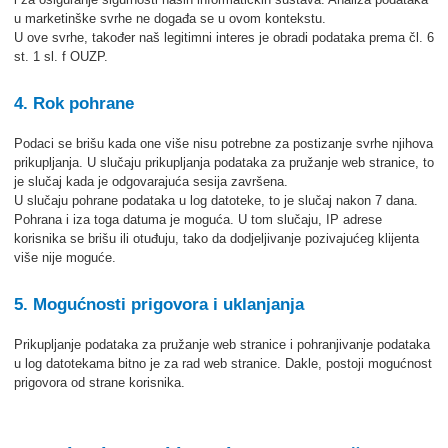
u marketinške svrhe ne događa se u ovom kontekstu.
U ove svrhe, također naš legitimni interes je obradi podataka prema čl. 6
st. 1 sl. f OUZP.
4. Rok pohrane
Podaci se brišu kada one više nisu potrebne za postizanje svrhe njihova
prikupljanja. U slučaju prikupljanja podataka za pružanje web stranice, to
je slučaj kada je odgovarajuća sesija završena.
U slučaju pohrane podataka u log datoteke, to je slučaj nakon 7 dana.
Pohrana i iza toga datuma je moguća. U tom slučaju, IP adrese
korisnika se brišu ili otuđuju, tako da dodjeljivanje pozivajućeg klijenta
više nije moguće.
5. Mogućnosti prigovora i uklanjanja
Prikupljanje podataka za pružanje web stranice i pohranjivanje podataka
u log datotekama bitno je za rad web stranice. Dakle, postoji mogućnost
prigovora od strane korisnika.