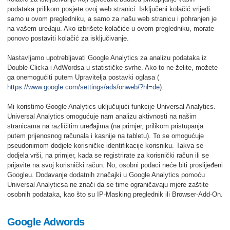
podataka prilikom posjete ovoj web stranici. Isključeni kolačić vrijedi
samo u ovom pregledniku, a samo za našu web stranicu i pohranjen je
na vašem uređaju. Ako izbrišete kolačiće u ovom pregledniku, morate
ponovo postaviti kolačić za isključivanje.
Nastavljamo upotrebljavati Google Analytics za analizu podataka iz
Double-Clicka i AdWordsa u statističke svrhe. Ako to ne želite, možete
ga onemogućiti putem Upravitelja postavki oglasa (
https://www.google.com/settings/ads/onweb/?hl=de
).
Mi koristimo Google Analytics uključujući funkcije Universal Analytics.
Universal Analytics omogućuje nam analizu aktivnosti na našim
stranicama na različitim uređajima (na primjer, prilikom pristupanja
putem prijenosnog računala i kasnije na tabletu). To se omogućuje
pseudonimom dodjele korisničke identifikacije korisniku. Takva se
dodjela vrši, na primjer, kada se registrirate za korisnički račun ili se
prijavite na svoj korisnički račun. No, osobni podaci neće biti proslijeđeni
Googleu. Dodavanje dodatnih značajki u Google Analytics pomoću
Universal Analyticsa ne znači da se time ograničavaju mjere zaštite
osobnih podataka, kao što su IP-Masking preglednik ili Browser-Add-On.
Google Adwords