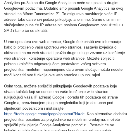
Analytics pruža kao dio Google Analyticsa neće se spajati s drugim
Googleovim podacima. Dodatno smo proširili Google Analytics na ovoj
stranici sa šifrom "anonymizeIP". To osigurava maskiranje vaše IP-
adrese, tako da se svi podaci prikupljaju anonimno. Samo u iznimnim
slučajevima puna će IP adresa biti poslana Googleovom poslužitelju u
SAD i tamo će se skratiti.
U ime operatera ove web stranice, Google će koristiti ove informacije
kako bi procijenio vašu upotrebu web stranice, sastavio izvješća o
aktivnostima na web stranici i pružio druge usluge vezane uz korištenje
web stranice i korištenje operatera web stranice. Možete spriječiti
pohranu kolačića odgovarajućom postavkom vašeg softvera
preglednika; međutim, napominjemo da u ovom slučaju možda nećete
moći koristiti sve funkcije ove web stranice u punoj mjeri.
Osim toga, možete spriječiti prikupljanje Googleovih podataka koje
stvara kolačić koji se odnose na vaše korištenje web stranice
(uključujući vaša IP adresa) Google i obradu tih podataka od strane
Google-a, preuzimanjem plug-in preglednika koji je dostupan pod
sljedećom poveznicom i instalirajte:
https://tools.google.com/dlpage/gaoptout?hl=de
. Kao alternativa dodatku
preglednika, posebno za preglednike na mobilnim uređajima, možete
spriječiti prikupljanje Google Analyticsa pomoću:
. Postavit će se
kolačić za isključivanje koji sprečava buduću prikupljanje vaših