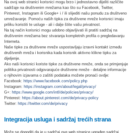
Na ovoj web stranici korisnici mogu brzo i jednostavno dijeliti različite
sadržaje na društvenim mrežama kao što su Facebook, Twitter,
Pinterest, Instagram ili Google+ i / ili slijediti našu ponudu za društveno
umrežavanje. Pomoću naših tipka za društvene mreže korisnici imaju
priliku koristiti te usluge - ali i dalje štite vašu privatnost.
Na taj način korisnici mogu udobno objavljivati ili pratiti sadržaj na
društvenim mrežama bez stvaranja kompletnih profila o pregledavanju
Interneta.
Naše tipke za društvene mreže uspostavljaju izravni kontakt između
društvenih mreža i korisnika kada korisnik aktivno klikne tipku za
dijeljenje.
Ako naši korisnici koriste tipke za društvene mreže, onda se primjenjuje
politika privatnosti odgovarajuće društvene mreže - detaljne informacije
o njihovim izjavama o zaštiti podataka možete pronaći ovdje:
Facebook:
https://www.facebook.com/policy.php
Instagram:
https://instagram.com/about/legal/privacy/
G+:
https://www.google.com/intl/de/policies/privacy/
Pinterest:
https://about.pinterest.com/de/privacy-policy
Twitter:
https://twitter.com/de/privacy
Integracija usluga i sadržaj trećih strana
Može se dogoditi da je u sadržaj ove web stranice ugrađen sadržaj