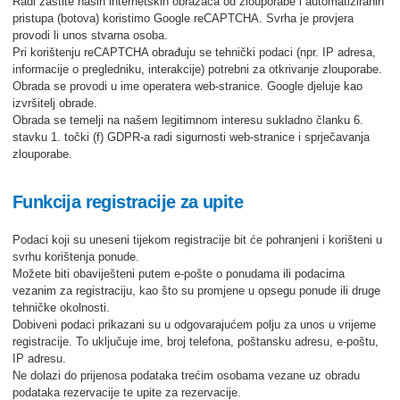
Radi zaštite naših internetskih obrazaca od zlouporabe i automatiziranih
pristupa (botova) koristimo Google reCAPTCHA. Svrha je provjera
provodi li unos stvarna osoba.
Pri korištenju reCAPTCHA obrađuju se tehnički podaci (npr. IP adresa,
informacije o pregledniku, interakcije) potrebni za otkrivanje zlouporabe.
Obrada se provodi u ime operatera web-stranice. Google djeluje kao
izvršitelj obrade.
Obrada se temelji na našem legitimnom interesu sukladno članku 6.
stavku 1. točki (f) GDPR-a radi sigurnosti web-stranice i sprječavanja
zlouporabe.
Funkcija registracije za upite
Podaci koji su uneseni tijekom registracije bit će pohranjeni i korišteni u
svrhu korištenja ponude.
Možete biti obaviješteni putem e-pošte o ponudama ili podacima
vezanim za registraciju, kao što su promjene u opsegu ponude ili druge
tehničke okolnosti.
Dobiveni podaci prikazani su u odgovarajućem polju za unos u vrijeme
registracije. To uključuje ime, broj telefona, poštansku adresu, e-poštu,
IP adresu.
Ne dolazi do prijenosa podataka trećim osobama vezane uz obradu
podataka rezervacije te upite za rezervacije.