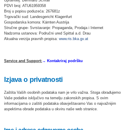
Upravitelj: Bernhard Schrall
PDVI broj: ATU61959358
Broj u popisu poduzeća: 267681z
Trgovački sud: Landesgericht Klagenfurt
Gospodarska komora: Kärnten Austrija
Stručne grupe- Svrstavanje: Propaganda, Prodaja i Internet
Nadzorna ustanova: Područni ured Spittal a.d. Drau
Akualna verzija pravnih propisa:
www.ris.bka.gv.at
Service and Support:
→ Kontakriraj podršku
Izjava o privatnosti
Zaštita Vaših osobnih podataka nam je vrlo važna. Stoga obrađujemo
Vaše podatke isključivo na temelju zakonskih propisa. S ovim
informacijama o zaštiti podataka obavještavamo Vas o najvažnijim
aspektima obrade podataka u okviru naše web stranice.