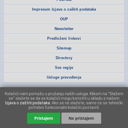
Impresum Izjava o zaštiti podataka
OUP
Newsletter
Predloženi linkovi
Sitemap
Directory
Sve regije
Usluge prevođenja
Kolačići nam pomažu u pružanju naših usluga. Klikom na "Slažem
se" slažete se da se kolačići mogu koristiti u skladu s našom
Izjava o zaštiti podataka
. Ako se ne slažete, samo će se tehnički
potrebni funkcionalni kolačići postaviti.