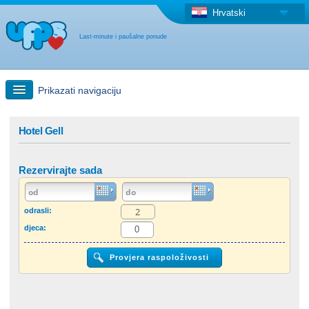
Hrvatski
Last-minute i paušalne ponude
Prikazati navigaciju
Brzo traženje
Hotel Gell
Putovanja: Pretraga na zemljovidu
Rezervirajte sada
"Last Minute"ponuda + Paušalna ponuda
odrasli:
djeca:
Druga država