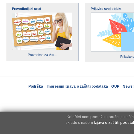
Prevoditeljski ured
Prijavite svoj objekt
Prevodimo za Vas...
Prijavite 
Podrška
Impresum Izjava o zaštiti podataka
OUP
Newsl
Kolačići nam pomažu u pružanju naših 
skladu s našom
Izjava o zaštiti podata