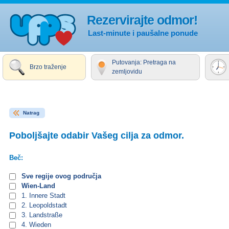
Rezervirajte odmor!
Last-minute i paušalne ponude
Putovanja: Pretraga na
Brzo traženje
zemljovidu
Natrag
Poboljšajte odabir Vašeg cilja za odmor.
Beč:
Sve regije ovog područja
Wien-Land
1. Innere Stadt
2. Leopoldstadt
3. Landstraße
4. Wieden