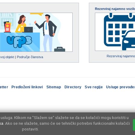
Rezerviraj najamno vozil
Rezerviraj najamno
svoj objekt
|
Područje članstva
etter
Predloženi linkovi
Sitemap
Directory
Sve regije
Usluge prevođe
usluga. Klikom na "Slažem se" slažete se da se kolačići mogu koristiti u
ka
. Ako se ne slažete, samo će se tehnički potrebni funkcionalni kolačići
postaviti.