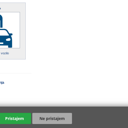
o
 vozilo
nja