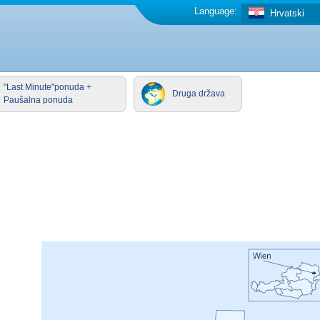
Language:
Hrvatski
"Last Minute"ponuda +
Druga država
Paušalna ponuda