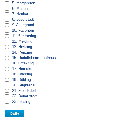
5. Margareten
6. Mariahilf
7. Neubau
8. Josefstadt
9. Alsergrund
10. Favoriten
11. Simmering
12. Meidling
13. Hietzing
14. Penzing
15. Rudolfsheim-Fünfhaus
16. Ottakring
17. Hernals
18. Währing
19. Döbling
20. Brigittenau
21. Floridsdorf
22. Donaustadt
23. Liesing