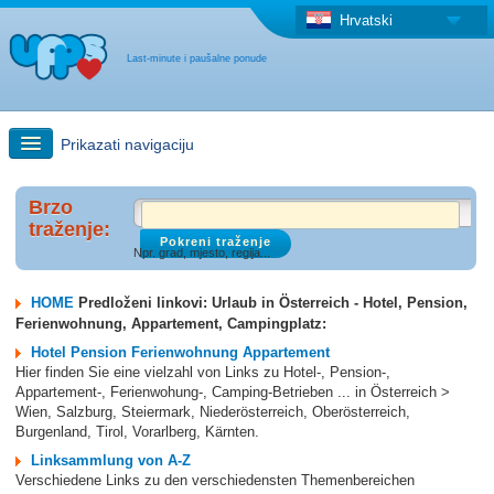
Hrvatski
Last-minute i paušalne ponude
Prikazati navigaciju
Brzo traženje
Brzo
traženje:
Npr. grad, mjesto, regija...
Putovanja: Pretraga na zemljovidu
HOME
Predloženi linkovi: Urlaub in Österreich - Hotel, Pension,
"Last Minute"ponuda + Paušalna ponuda
Ferienwohnung, Appartement, Campingplatz:
Hotel Pension Ferienwohnung Appartement
Hier finden Sie eine vielzahl von Links zu Hotel-, Pension-,
Druga država
Appartement-, Ferienwohung-, Camping-Betrieben ... in Österreich >
Wien, Salzburg, Steiermark, Niederösterreich, Oberösterreich,
Burgenland, Tirol, Vorarlberg, Kärnten.
Linksammlung von A-Z
Verschiedene Links zu den verschiedensten Themenbereichen