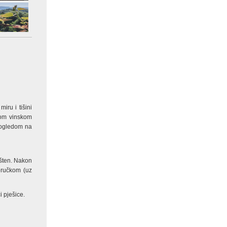
iru i tišini
kom vinskom
 pogledom na
ešten. Nakon
oručkom (uz
i pješice.