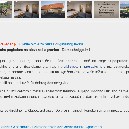
 preveden
Kliknite ovdje za prikaz originalnog teksta
snim pogledom na slovensku granicu - Remschniggalm!
ljubitelji planinarenja, oboje će u našem apartmanu doći na svoje. U potpunom m
lihe energije. Bez obzira planirate li
biciklističku
ili
pješačku turu
južnoštajers
še tajne prirode. Želite li se opustiti na svježem zraku? Naše ležaljke na terasi s
ekaju na vas.
estiti na terasi uz čašu dobrog domaćeg vina.
cca. 55m2 četvornih metara) s vlastitom terasom je lijepo, udobno i ukusno namj
 se prvim zrakama sunca i cvrkutu ptica te započnite dan ukusnim i zdravim d
zi se direktno na Klapotetzstrasse. Do brojnih vinskih konoba i vinarija možete doć
Leibnitz Apartman - Leutschach an der Weinstrasse Apartman