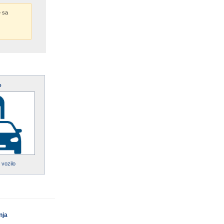
 sa
o
 vozilo
nja