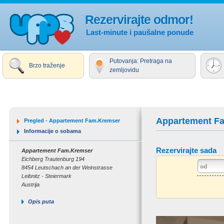
Rezervirajte odmor!
Last-minute i paušalne ponude
Putovanja: Pretraga na
Brzo traženje
zemljovidu
Appartement F
Pregled - Appartement Fam.Kremser
Informacije o sobama
Rezervirajte sada
Appartement Fam.Kremser
Eichberg Trautenburg 194
8454 Leutschach an der Weinstrasse
Leibnitz - Steiermark
Austrija
Opis puta