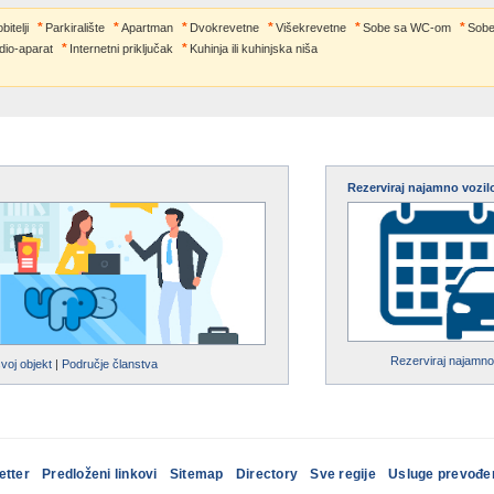
itelji
Parkiralište
Apartman
Dvokrevetne
Višekrevetne
Sobe sa WC-om
Sobe
dio-aparat
Internetni priključak
Kuhinja ili kuhinjska niša
Rezerviraj najamno vozil
Rezerviraj najamno
svoj objekt
|
Područje članstva
etter
Predloženi linkovi
Sitemap
Directory
Sve regije
Usluge prevođe