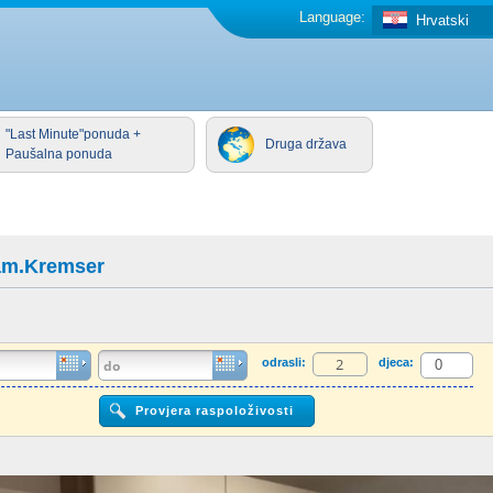
Language:
Hrvatski
"Last Minute"ponuda +
Druga država
Paušalna ponuda
am.Kremser
odrasli:
djeca: