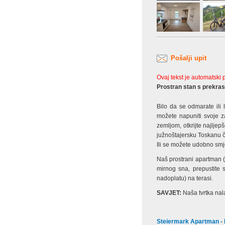
Pošalji upit
Ovaj tekst je automatski
Prostran stan s prekra
Bilo da se odmarate ili 
možete napuniti svoje za
zemljom, otkrijte najljep
južnoštajersku Toskanu č
Ili se možete udobno smj
Naš prostrani apartman (
mirnog sna, prepustite
nadoplatu) na terasi.
SAVJET:
Naša tvrtka nala
Steiermark Apartman - 