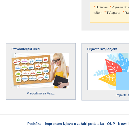
U planini
Prijazan do ob
tušem
TV-aparat
Ra
Prevoditeljski ured
Prijavite svoj objekt
Prevodimo za Vas...
Prijavite 
Podrška
Impresum Izjava o zaštiti podataka
OUP
Newsl