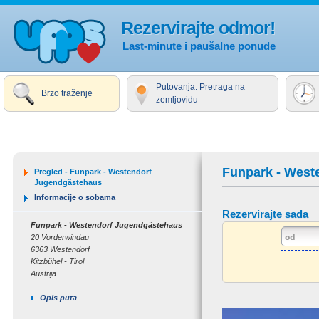
Rezervirajte odmor!
Last-minute i paušalne ponude
Putovanja: Pretraga na
Brzo traženje
zemljovidu
Funpark - West
Pregled - Funpark - Westendorf
Jugendgästehaus
Informacije o sobama
Rezervirajte sada
Funpark - Westendorf Jugendgästehaus
20 Vorderwindau
6363 Westendorf
Kitzbühel - Tirol
Austrija
Opis puta