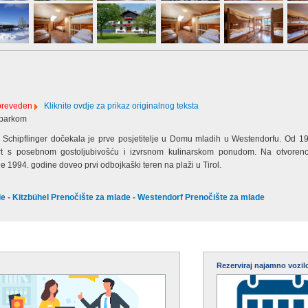
 preveden
Kliknite ovdje za prikaz originalnog teksta
 parkom
j Schipflinger dočekala je prve posjetitelje u Domu mladih u Westendorfu. Od 1
rt s posebnom gostoljubivošću i izvrsnom kulinarskom ponudom. Na otvoren
e 1994. godine doveo prvi odbojkaški teren na plaži u Tirol.
de - Kitzbühel Prenočište za mlade - Westendorf Prenočište za mlade
Rezerviraj najamno vozil