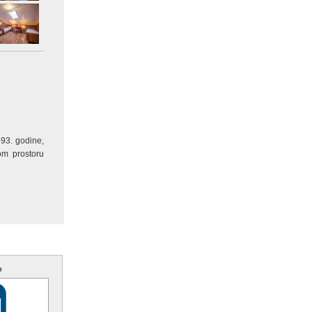
993. godine,
om prostoru
o