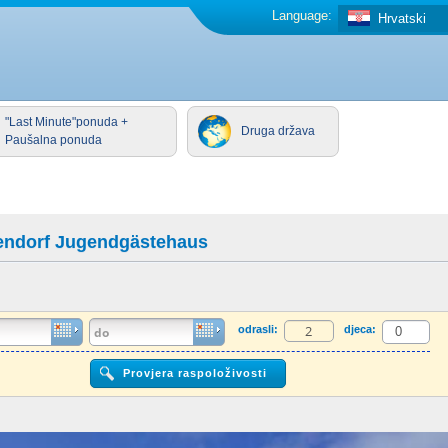
Language:
Hrvatski
"Last Minute"ponuda +
Druga država
Paušalna ponuda
endorf Jugendgästehaus
odrasli:
djeca: