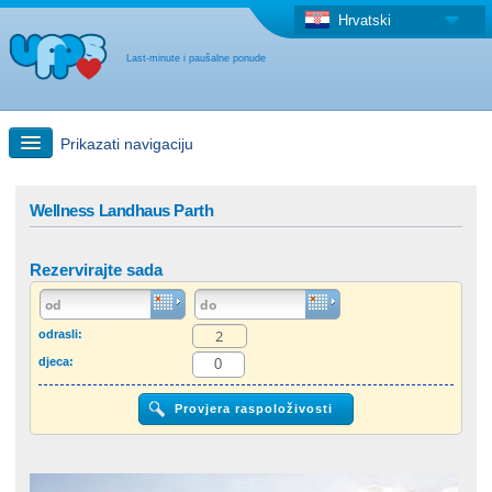
Hrvatski
Last-minute i paušalne ponude
Prikazati navigaciju
Brzo traženje
Wellness Landhaus Parth
Putovanja: Pretraga na zemljovidu
Rezervirajte sada
"Last Minute"ponuda + Paušalna ponuda
odrasli:
djeca:
Druga država