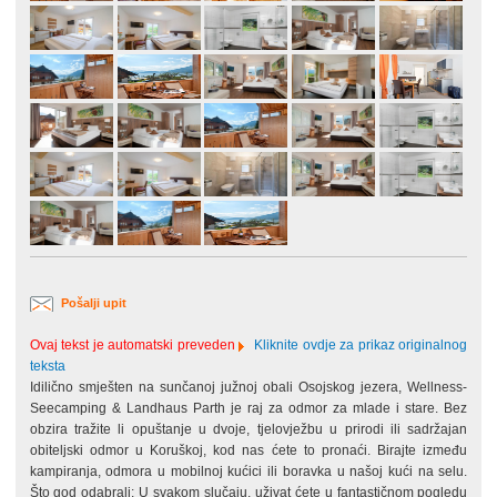
Pošalji upit
Ovaj tekst je automatski preveden
Kliknite ovdje za prikaz originalnog
teksta
Idilično smješten na sunčanoj južnoj obali Osojskog jezera, Wellness-
Seecamping & Landhaus Parth je raj za odmor za mlade i stare. Bez
obzira tražite li opuštanje u dvoje, tjelovježbu u prirodi ili sadržajan
obiteljski odmor u Koruškoj, kod nas ćete to pronaći. Birajte između
kampiranja, odmora u mobilnoj kućici ili boravka u našoj kući na selu.
Što god odabrali: U svakom slučaju, uživat ćete u fantastičnom pogledu