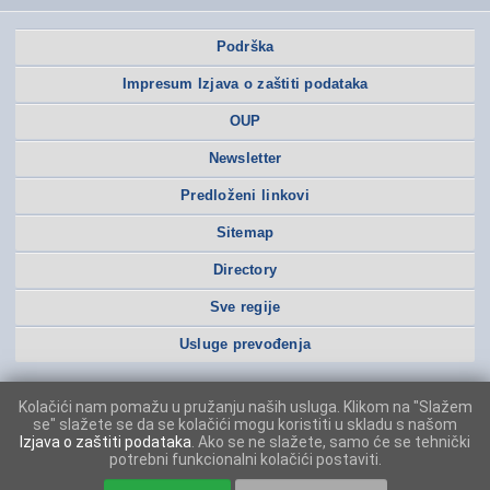
Podrška
Impresum Izjava o zaštiti podataka
OUP
Newsletter
Predloženi linkovi
Sitemap
Directory
Sve regije
Usluge prevođenja
Kolačići nam pomažu u pružanju naših usluga. Klikom na "Slažem
se" slažete se da se kolačići mogu koristiti u skladu s našom
Izjava o zaštiti podataka
. Ako se ne slažete, samo će se tehnički
potrebni funkcionalni kolačići postaviti.