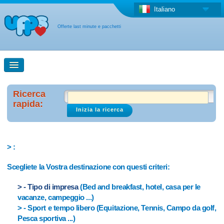
Italiano
Offerte last minute e pacchetti
Ricerca rapida
Ricerca
rapida:
Ricerca con la mappa
Offerta last minute + Offerta forfettaria
> :
Scegliete la Vostra destinazione con questi criteri:
Altro paese
> - Tipo di impresa
(Bed and breakfast, hotel, casa per le
vacanze, campeggio ...)
> - Sport e tempo libero (Equitazione, Tennis, Campo da golf,
Pesca sportiva ...)