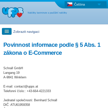
Čeština
Nabídky lastminute a paušální nabídky
Zobrazit navigaci
Rychlé hledání
Povinnost informace podle § 5 Abs. 1
zákona o E-Commerce
Výlet: hledání na mapě
Schrall GmbH
Last Minute nabídka + paušální nabídka
Langang 19
A-9841 Winklern
Jiná země
E-mail: contact@upps.at
Telefonní číslo:: +43-664-4221333
Jednatel společnosti: Bernhard Schrall
DIČ: ATU61959358