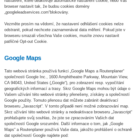
nastavení, které deaktivuje automatické nastavení cookie, nebo Váš
browser nastavit tak, že budou cookies domény
„googleleadservices.com“blokovány.
Vezměte prosím na vědomí, že nastavení odhlášení cookies nelze
odstranit, pokud nechcete zaznamenávat data měření. Pokud jste v
browseru smazali všechna Vaše cookies, musíte znovu nastavit
patřičné Opt-out Cookie.
Google Maps
Tato webová stránka používá funkci „Google Maps a Routenplaner“
společnosti Google Inc., 1600 Amphitheatre Parkway, Mountain View,
CA 94043, United States („Google“), pro zobrazení resp. vypočítání
geografických informací a trasy. Skrz Google Maps mohou být údaje o
Vašem užívání této webové stránky přenešeny, získány a společností
Google použity. Tomuto přenosu dat můžete zabránit deaktivací
browseru „Javascript“. V tomto případě není možné zobrazování map.
Skrz užívání této webové stránky a nedeaktivace browseru „Javascript“
prohlašujete svůj souhlas, že jste se zpracováním Vašich dat
společností Google srozuměni. Další informace o tom, jak „Google
Maps“ a Routenplaner používá Vaše data, jakožto prohlášení o ochraně
dat společností Google najdete pod: