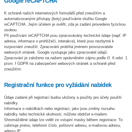
Google reCAPTCHA
K ochraně našich internetových formulářů před zneužitím a
automatizovanými přístupy (boty) používáme službu Google
reCAPTCHA. Jejím účelem je ověřit, zda je zadání provedeno fyzickou
osobou.
Při používání reCAPTCHA jsou zpracovávány technické údaje (např. IP
adresa, informace o prohlížeči, interakce), které jsou nezbytné k
rozpoznání zneužití. Zpracování probíhá jménem provozovatele
webových stránek. Google vystupuje jako zpracovatel údajů.
Zpracování je založeno na našem oprávněném zájmu podle čl. 6 odst. 1
písm. f GDPR na zabezpečení webových stránek a ochraně před
zneužitím.
Registrační funkce pro vyžádání nabídek
Údaje zadané při registraci budou uloženy a použity pro účely použití
nabídky.
Informace o nabídkách nebo registraci, jako jsou změny rozsahu
nabídky nebo technické okolnosti, můžete obdržet e-mailem.
Shromážděné údaje lze vidět ze vstupní masky během registrace. To
zahrnuje jméno, telefonní číslo, poštovní adresu, e-mailovou adresu,
adresu IP.