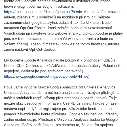
těchto dat Googlem zabránit downloadem a instalací dostupného
browser-plugin pod následujícím odkazem:
https://tools.google.com/dlpage/gaoptout?hl=de
. Alternativně k browser-
add-on, především u prohlížečů na mobilních přístrojích, můžete
záznamům skrz google analytics zabránit tak, že kliknete
. Bude
nastaven Opt-Out-Cookie, který zabrání budoucímu zaznamenání
Vašich údajů při návštěvě této webové stránky. Opt-Out-Cookie je platný
pouze v tomto browseru a jen pro naší webovou stránku a bude na
Vašem přístroji uložen. Smažete-li cookies na tomto browseru, musíte
znovu nastavit Opt-Out-Cookie.
My budeme Google Analytics nadále používat k ohodnocení údajů z
Double-Click-Cookies a také AdWords pro statistické účely. Pokud si to
nepřejete, deaktivujte pod správcem nastavení (
https://www.google.com/settings/ads/onweb/?hl=de
).
Používáme výlučně funkce Google Analytics od Universal Analytics.
Universal Analytics nám umožňuje analýzu aktivit různých přístrojů na
našich stránkách (např. přístup přes notebook a později tablet). To je
možné skrz pseudonymní přiřazení User-ID uživateli. Takové přiřazení
nastává např., když se registrujete pro zákaznické konto resp. se
pomocí zákaznického konta přihlásíte. Google však nebudou předány
žádné osobní údaje. Přestože s Universal Analytics budou ke Google
Analytics přidány další funkce, neznamená to, že je s tím spojeno