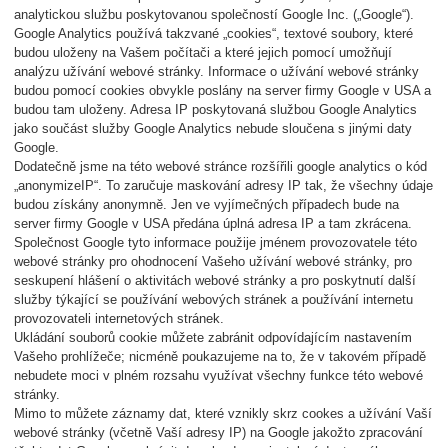
analytickou službu poskytovanou společností Google Inc. („Google“).
Google Analytics používá takzvané „cookies“, textové soubory, které
budou uloženy na Vašem počítači a které jejich pomocí umožňují
analýzu užívání webové stránky. Informace o užívání webové stránky
budou pomocí cookies obvykle poslány na server firmy Google v USA a
budou tam uloženy. Adresa IP poskytovaná službou Google Analytics
jako součást služby Google Analytics nebude sloučena s jinými daty
Google.
Dodatečně jsme na této webové stránce rozšířili google analytics o kód
„anonymizeIP“. To zaručuje maskování adresy IP tak, že všechny údaje
budou získány anonymně. Jen ve vyjímečných případech bude na
server firmy Google v USA předána úplná adresa IP a tam zkrácena.
Společnost Google tyto informace použije jménem provozovatele této
webové stránky pro ohodnocení Vašeho užívání webové stránky, pro
seskupení hlášení o aktivitách webové stránky a pro poskytnutí další
služby týkající se používání webových stránek a používání internetu
provozovateli internetových stránek.
Ukládání souborů cookie můžete zabránit odpovídajícím nastavením
Vašeho prohlížeče; nicméně poukazujeme na to, že v takovém případě
nebudete moci v plném rozsahu využívat všechny funkce této webové
stránky.
Mimo to můžete záznamy dat, které vznikly skrz cookes a užívání Vaší
webové stránky (včetně Vaší adresy IP) na Google jakožto zpracování