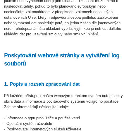
jakmile bude vynechán účel jejich ukládání. Ukládání může mimo to
následovat tehdy, pokud to bylo plánováno evropským nebo
nacionálním zákonodárcem v předpisech, zákonech nebo jiných
ustanoveních Unie, kterým odpovědná osoba podléhá. Zablokování
nebo vymazání dat následuje poté, co jedna z těch dle jmenovaných
norem předepsaná lhůta ukládání vyprší, vyjímkou je nutnost dalšího
ukládání dat pro uzavření smlouvy nebo smluvní plnění.
Poskytování webové stránky a vytváření log
souborů
1. Popis a rozsah zpracování dat
Při každém přístupu k našim webovým stránkám systém automaticky
sbírá data a informace z počítačového systému volajícího počítače.
Zde se shromažďují následující údaje:
- Informace o typu prohlížeče a použité verzi
- Operační systém uživatele
- Poskytovatel internetových služeb uživatele