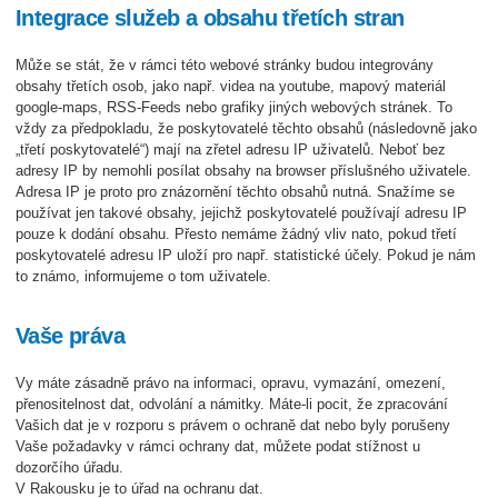
Integrace služeb a obsahu třetích stran
Může se stát, že v rámci této webové stránky budou integrovány
obsahy třetích osob, jako např. videa na youtube, mapový materiál
google-maps, RSS-Feeds nebo grafiky jiných webových stránek. To
vždy za předpokladu, že poskytovatelé těchto obsahů (následovně jako
„třetí poskytovatelé“) mají na zřetel adresu IP uživatelů. Neboť bez
adresy IP by nemohli posílat obsahy na browser příslušného uživatele.
Adresa IP je proto pro znázornění těchto obsahů nutná. Snažíme se
používat jen takové obsahy, jejichž poskytovatelé používají adresu IP
pouze k dodání obsahu. Přesto nemáme žádný vliv nato, pokud třetí
poskytovatelé adresu IP uloží pro např. statistické účely. Pokud je nám
to známo, informujeme o tom uživatele.
Vaše práva
Vy máte zásadně právo na informaci, opravu, vymazání, omezení,
přenositelnost dat, odvolání a námitky. Máte-li pocit, že zpracování
Vašich dat je v rozporu s právem o ochraně dat nebo byly porušeny
Vaše požadavky v rámci ochrany dat, můžete podat stížnost u
dozorčího úřadu.
V Rakousku je to úřad na ochranu dat.