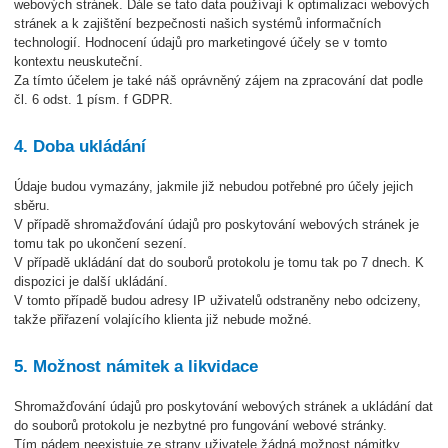
webových stránek. Dále se tato data používají k optimalizaci webových
stránek a k zajištění bezpečnosti našich systémů informačních
technologií. Hodnocení údajů pro marketingové účely se v tomto
kontextu neuskuteční.
Za tímto účelem je také náš oprávněný zájem na zpracování dat podle
čl. 6 odst. 1 písm. f GDPR.
4. Doba ukládání
Údaje budou vymazány, jakmile již nebudou potřebné pro účely jejich
sběru.
V případě shromažďování údajů pro poskytování webových stránek je
tomu tak po ukončení sezení.
V případě ukládání dat do souborů protokolu je tomu tak po 7 dnech. K
dispozici je další ukládání.
V tomto případě budou adresy IP uživatelů odstraněny nebo odcizeny,
takže přiřazení volajícího klienta již nebude možné.
5. Možnost námitek a likvidace
Shromažďování údajů pro poskytování webových stránek a ukládání dat
do souborů protokolu je nezbytné pro fungování webové stránky.
Tím pádem neexistuje ze strany uživatele žádná možnost námitky.