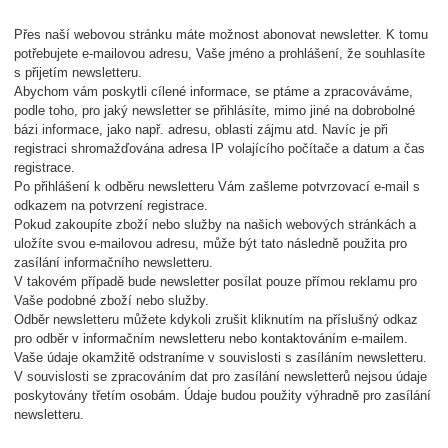
Přes naší webovou stránku máte možnost abonovat newsletter. K tomu
potřebujete e-mailovou adresu, Vaše jméno a prohlášení, že souhlasíte
s přijetím newsletteru.
Abychom vám poskytli cílené informace, se ptáme a zpracováváme,
podle toho, pro jaký newsletter se přihlásíte, mimo jiné na dobrobolné
bázi informace, jako např. adresu, oblasti zájmu atd. Navíc je při
registraci shromažďována adresa IP volajícího počítače a datum a čas
registrace.
Po přihlášení k odběru newsletteru Vám zašleme potvrzovací e-mail s
odkazem na potvrzení registrace.
Pokud zakoupíte zboží nebo služby na našich webových stránkách a
uložíte svou e-mailovou adresu, může být tato následně použita pro
zasílání informačního newsletteru.
V takovém případě bude newsletter posílat pouze přímou reklamu pro
Vaše podobné zboží nebo služby.
Odběr newsletteru můžete kdykoli zrušit kliknutím na příslušný odkaz
pro odběr v informačním newsletteru nebo kontaktováním e-mailem.
Vaše údaje okamžitě odstraníme v souvislosti s zasíláním newsletteru.
V souvislosti se zpracováním dat pro zasílání newsletterů nejsou údaje
poskytovány třetím osobám. Údaje budou použity výhradně pro zasílání
newsletteru.