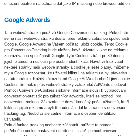
omezení opatření na ochranu dat jako IP-masking nebo browser-add-on.
Google Adwords
Tato webová stránka používá Google Conversion-Tracking. Pokud jste
se na naší webovou stránku dostali přes reklamu zobranou společností
Google, Google Adward na Vašem počítači uloží cookie. Tento Cookie
pro Conversion-Tracking bude uložen, když uživatel klikne na reklamu
zobrazovanou společností Google. Tyto Cookies ztrácí po 30 dnech
jejich platnost a neslouží pro osobní identifikaci. Navštíví-li uživatel
některé stránky naší webové stránky a cookie je ještě platný, můžeme
my a Google rozpoznat, že uživatel kliknul na reklamu a byl převeden
na tuto stránku. Každý zákazník od Google AdWords obdrží jiný cookie.
Cookies tím nelze přes webové stránky zákazníků AdWords sledovat.
Pomocí Conversion-Cookies získané informace slouží k vypracování
conversation-statistik pro zákazníky adwords, kteří se rozhodli pro
conversion-tracking. Zákazníci se dozví konečný počet uživatelů, kteří
klikli na jejich reklamu a byli tím odesláni dál ke stránce s conversion-
tracking-tag. Neobdrží ale žádné informace o osobní identifikaci
uživatelů.
Pokud funkce tracking nechcete zúčastnit, můžete to pomocí
potřebného cookie-nastavení odmítnout – např. pomocí browser