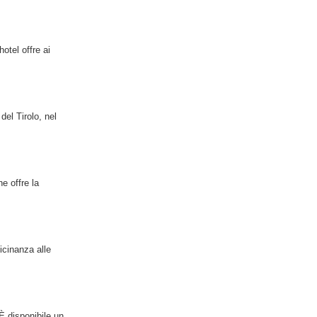
otel offre ai
del Tirolo, nel
e offre la
icinanza alle
È disponibile un