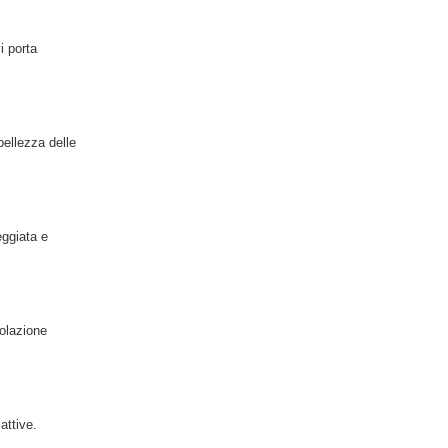
i porta
bellezza delle
eggiata e
colazione
attive.