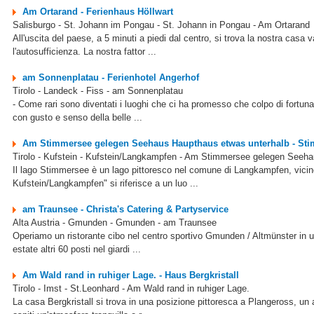
Am Ortarand - Ferienhaus Höllwart
Salisburgo - St. Johann im Pongau - St. Johann in Pongau - Am Ortarand
All'uscita del paese, a 5 minuti a piedi dal centro, si trova la nostra casa
l'autosufficienza. La nostra fattor ...
am Sonnenplatau - Ferienhotel Angerhof
Tirolo - Landeck - Fiss - am Sonnenplatau
- Come rari sono diventati i luoghi che ci ha promesso che colpo di fortuna
con gusto e senso della belle ...
Am Stimmersee gelegen Seehaus Haupthaus etwas unterhalb - St
Tirolo - Kufstein - Kufstein/Langkampfen - Am Stimmersee gelegen Seeh
Il lago Stimmersee è un lago pittoresco nel comune di Langkampfen, vicino
Kufstein/Langkampfen" si riferisce a un luo ...
am Traunsee - Christa's Catering & Partyservice
Alta Austria - Gmunden - Gmunden - am Traunsee
Operiamo un ristorante cibo nel centro sportivo Gmunden / Altmünster in un
estate altri 60 posti nel giardi ...
Am Wald rand in ruhiger Lage. - Haus Bergkristall
Tirolo - Imst - St.Leonhard - Am Wald rand in ruhiger Lage.
La casa Bergkristall si trova in una posizione pittoresca a Plangeross, un 