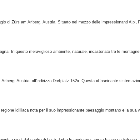
o di Zürs am Arlberg, Austria. Situato nel mezzo delle impressionanti Alpi, l'h
mpagna. In questo meraviglioso ambiente, naturale, incastonato tra le montagne 
rlberg, Austria, all'indirizzo Dorfplatz 152a. Questa affascinante sistemazion
 regione idilliaca nota per il suo impressionante paesaggio montano e la sua v
3 minuti a piedi dal centro di Lech. Tutte le moderne camere hanno un balcone. 