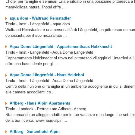
L'hotel per famiglie e seminari Erla è situato in una posizione pittoresca 
meravigliosa natura, l'hotel offre ...
aqua dom - Waltraud Reinstadler
Tirolo - Imst - Längenfeld - aqua dom
Waltraud Reinstadler è una personalità di Längenfeld, un pittoresco comune 
conosciuta per il suo mozzafiato ...
Aqua Dome Längenfeld - Appartementhaus Holzknecht
Tirolo - Imst - Längenfeld - Aqua Dome Längenfeld
L'appartamento Holzknecht si trova nel pittoresco villaggio di Unterried a 
offre una base ideale per gli ...
Aqua Dome Längenfeld - Haus Heidehof
Tirolo - Imst - Längenfeld - Aqua Dome Längenfeld
Centro della riunione di famiglia in un ambiente accogliente in cui si diment
alle camere accoglienti co ...
Arlberg - Haus Alpin Apartments
Tirolo - Landeck - Pettneu am Arlberg - Arlberg
Stai cercando un alloggio adatto per le tue vacanze o un lungo fine setti
della tua ricerca: www.haus-alpin ...
Arlberg - Suitenhotel-Alpin