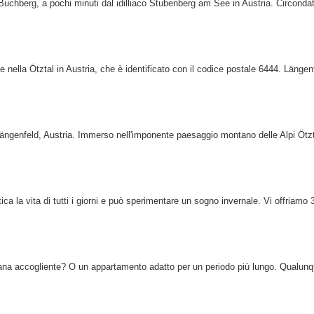
a Buchberg, a pochi minuti dal idilliaco Stubenberg am See in Austria. Circonda
nella Ötztal in Austria, che è identificato con il codice postale 6444. Längen
Längenfeld, Austria. Immerso nell'imponente paesaggio montano delle Alpi Ötzta
ica la vita di tutti i giorni e può sperimentare un sogno invernale. Vi offriamo
mana accogliente? O un appartamento adatto per un periodo più lungo. Qualunqu