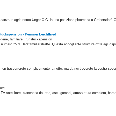
anza in agriturismo Unger O.G. in una posizione pittoresca a Grabersdorf, G
ückspension - Pension Leichtfried
egene, familiäre Frühstückspension
 al numero 25 di Haratzmüllerstraße. Questa accogliente struttura offre agli osp
, non trascorrerete semplicemente la notte, ma da noi troverete la vostra sec
see
TV satellitare, biancheria da letto, asciugamani, attrezzatura completa, barb