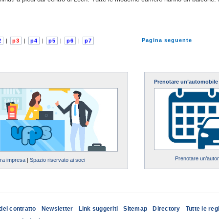
Pagina seguente
2
|
p3
|
p4
|
p5
|
p6
|
p7
Prenotare un’automobile
Prenotare un’auto
tra impresa
|
Spazio riservato ai soci
del contratto
Newsletter
Link suggeriti
Sitemap
Directory
Tutte le reg