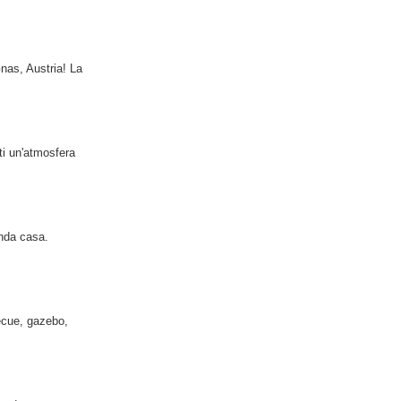
nas, Austria! La
iti un'atmosfera
onda casa.
ecue, gazebo,