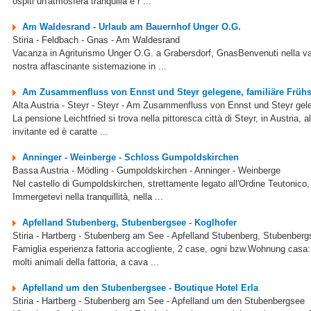
ospiti un'atmosfera tranquilla e r ...
Am Waldesrand - Urlaub am Bauernhof Unger O.G.
Stiria - Feldbach - Gnas - Am Waldesrand
Vacanza in Agriturismo Unger O.G. a Grabersdorf, GnasBenvenuti nella vac
nostra affascinante sistemazione in ...
Am Zusammenfluss von Ennst und Steyr gelegene, familiäre Frühst
Alta Austria - Steyr - Steyr - Am Zusammenfluss von Ennst und Steyr gel
La pensione Leichtfried si trova nella pittoresca città di Steyr, in Austria,
invitante ed è caratte ...
Anninger - Weinberge - Schloss Gumpoldskirchen
Bassa Austria - Mödling - Gumpoldskirchen - Anninger - Weinberge
Nel castello di Gumpoldskirchen, strettamente legato all'Ordine Teutonico
Immergetevi nella tranquillità, nella ...
Apfelland Stubenberg, Stubenbergsee - Koglhofer
Stiria - Hartberg - Stubenberg am See - Apfelland Stubenberg, Stubenberg
Famiglia esperienza fattoria accogliente, 2 case, ogni bzw.Wohnung casa: 
molti animali della fattoria, a cava ...
Apfelland um den Stubenbergsee - Boutique Hotel Erla
Stiria - Hartberg - Stubenberg am See - Apfelland um den Stubenbergsee