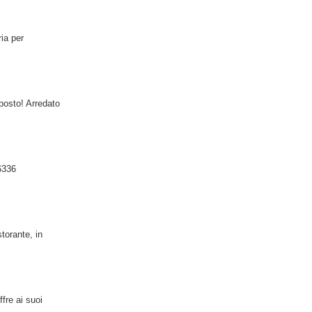
ria per
posto! Arredato
6336
torante, in
fre ai suoi