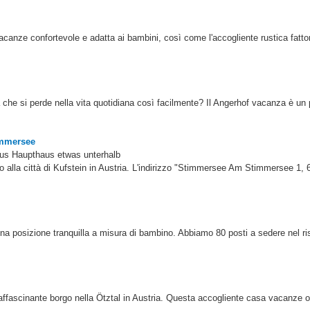
 vacanze confortevole e adatta ai bambini, così come l'accogliente rustica fatto
 che si perde nella vita quotidiana così facilmente? Il Angerhof vacanza è un 
immersee
aus Haupthaus etwas unterhalb
 alla città di Kufstein in Austria. L'indirizzo "Stimmersee Am Stimmersee 1, 
a posizione tranquilla a misura di bambino. Abbiamo 80 posti a sedere nel ris
affascinante borgo nella Ötztal in Austria. Questa accogliente casa vacanze of