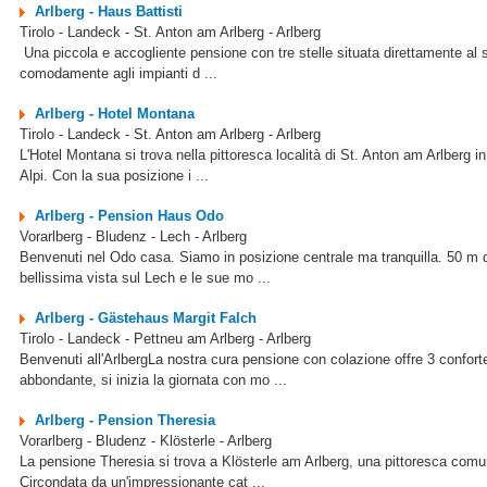
Arlberg - Haus Battisti
Tirolo - Landeck - St. Anton am Arlberg - Arlberg
Una piccola e accogliente pensione con tre stelle situata direttamente al s
comodamente agli impianti d ...
Arlberg - Hotel Montana
Tirolo - Landeck - St. Anton am Arlberg - Arlberg
L'Hotel Montana si trova nella pittoresca località di St. Anton am Arlberg i
Alpi. Con la sua posizione i ...
Arlberg - Pension Haus Odo
Vorarlberg - Bludenz - Lech - Arlberg
Benvenuti nel Odo casa. Siamo in posizione centrale ma tranquilla. 50 m dal
bellissima vista sul Lech e le sue mo ...
Arlberg - Gästehaus Margit Falch
Tirolo - Landeck - Pettneu am Arlberg - Arlberg
Benvenuti all'ArlbergLa nostra cura pensione con colazione offre 3 confor
abbondante, si inizia la giornata con mo ...
Arlberg - Pension Theresia
Vorarlberg - Bludenz - Klösterle - Arlberg
La pensione Theresia si trova a Klösterle am Arlberg, una pittoresca comunit
Circondata da un'impressionante cat ...