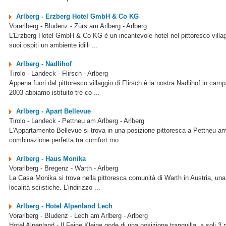
Arlberg - Erzberg Hotel GmbH & Co KG
Vorarlberg - Bludenz - Zürs am Arlberg - Arlberg
L'Erzberg Hotel GmbH & Co KG è un incantevole hotel nel pittoresco villaggi
suoi ospiti un ambiente idilli ...
Arlberg - Nadlihof
Tirolo - Landeck - Flirsch - Arlberg
Appena fuori dal pittoresco villaggio di Flirsch è la nostra Nadlihof in ca
2003 abbiamo istituito tre co ...
Arlberg - Apart Bellevue
Tirolo - Landeck - Pettneu am Arlberg - Arlberg
L'Appartamento Bellevue si trova in una posizione pittoresca a Pettneu am A
combinazione perfetta tra comfort mo ...
Arlberg - Haus Monika
Vorarlberg - Bregenz - Warth - Arlberg
La Casa Monika si trova nella pittoresca comunità di Warth in Austria, una
località sciistiche. L'indirizzo ...
Arlberg - Hotel Alpenland Lech
Vorarlberg - Bludenz - Lech am Arlberg - Arlberg
Hotel Alpenland - Il Feine Kleine gode di una posizione tranquilla, a soli 