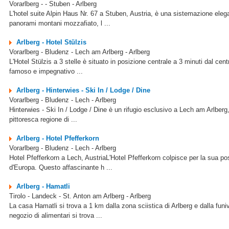
Vorarlberg - - Stuben - Arlberg
L'hotel suite Alpin Haus Nr. 67 a Stuben, Austria, è una sistemazione elega
panorami montani mozzafiato, l ...
Arlberg - Hotel Stülzis
Vorarlberg - Bludenz - Lech am Arlberg - Arlberg
L'Hotel Stülzis a 3 stelle è situato in posizione centrale a 3 minuti dal centr
famoso e impegnativo ...
Arlberg - Hinterwies - Ski In / Lodge / Dine
Vorarlberg - Bludenz - Lech - Arlberg
Hinterwies - Ski In / Lodge / Dine è un rifugio esclusivo a Lech am Arlberg, A
pittoresca regione di ...
Arlberg - Hotel Pfefferkorn
Vorarlberg - Bludenz - Lech - Arlberg
Hotel Pfefferkorn a Lech, AustriaL'Hotel Pfefferkorn colpisce per la sua pos
d'Europa. Questo affascinante h ...
Arlberg - Hamatli
Tirolo - Landeck - St. Anton am Arlberg - Arlberg
La casa Hamatli si trova a 1 km dalla zona sciistica di Arlberg e dalla fun
negozio di alimentari si trova ...