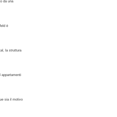
to da una
feld è
l, la struttura
 3 appartamenti
e sia il motivo