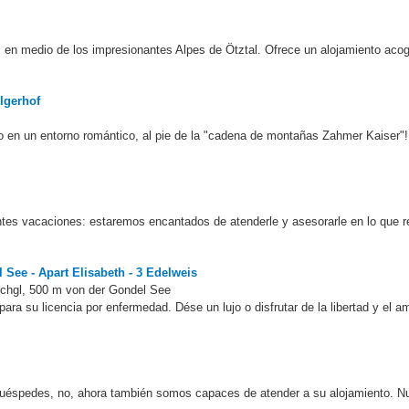
, en medio de los impresionantes Alpes de Ötztal. Ofrece un alojamiento aco
lgerhof
to en un entorno romántico, al pie de la "cadena de montañas Zahmer Kaiser
tes vacaciones: estaremos encantados de atenderle y asesorarle en lo que r
 See - Apart Elisabeth - 3 Edelweis
Ischgl, 500 m von der Gondel See
 su licencia por enfermedad. Dése un lujo o disfrutar de la libertad y el a
 huéspedes, no, ahora también somos capaces de atender a su alojamiento. N