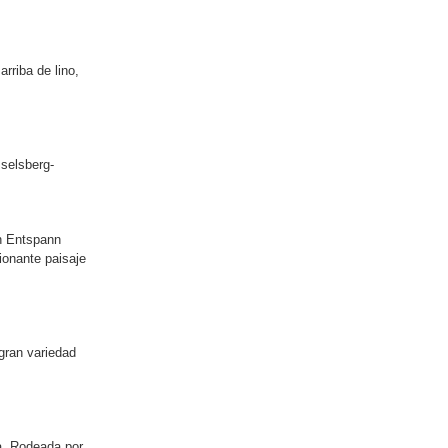
rriba de lino,
Iselsberg-
n Entspann
ionante paisaje
gran variedad
ia. Rodeada por