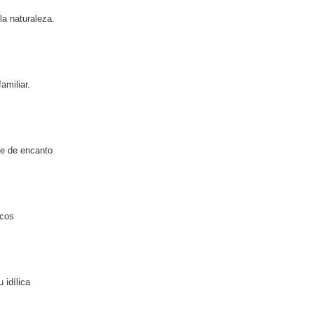
a naturaleza.
amiliar.
le de encanto
icos
 idílica