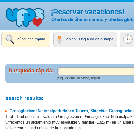
¡Reservar vacaciones!
Ofertas de último minuto y ofertas glob
búsqueda rápida
Viajes: Búsqueda en el mapa
búsqueda rápida:
p.ej.: ciudad, localidad, región...
search results:
Grossglockner,Nationalpark Hohen Tauern, Skigebiet Grossglockner
Tirol - Tirol del este - Kals am Großglockner - Grossglockner,Nationalpar
Ofrecemos un alojamiento muy asequible y familiar (1325 m) en un apart
bellamente situada al pie de la montaña má ...