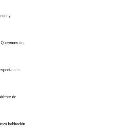
gedor y
"! Queremos ser
especta a la
mbiente de
ueva habitación