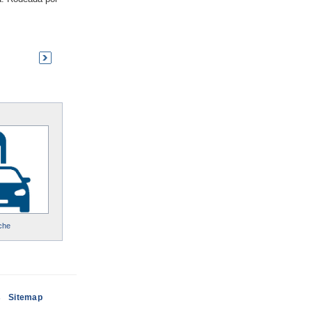
che
s
Sitemap