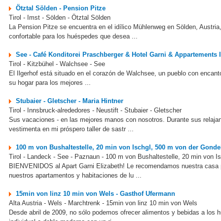
Ötztal Sölden - Pension Pitze
Tirol - Imst - Sölden - Ötztal Sölden
La Pension Pitze se encuentra en el idílico Mühlenweg en Sölden, Austria
confortable para los huéspedes que desea ...
See - Café Konditorei Praschberger & Hotel Garni & Appartements I
Tirol - Kitzbühel - Walchsee - See
El Ilgerhof está situado en el corazón de Walchsee, un pueblo con encan
su hogar para los mejores ...
Stubaier - Gletscher - Maria Hintner
Tirol - Innsbruck-alrededores - Neustift - Stubaier - Gletscher
Sus vacaciones - en las mejores manos con nosotros. Durante sus relajan
vestimenta en mi próspero taller de sastr ...
100 m von Bushaltestelle, 20 min von Ischgl, 500 m von der Gondel
Tirol - Landeck - See - Paznaun - 100 m von Bushaltestelle, 20 min von 
BIENVENIDOS al Apart Garni Elizabeth! Le recomendamos nuestra casa para
nuestros apartamentos y habitaciones de lu ...
15min von linz 10 min von Wels - Gasthof Ufermann
Alta Austria - Wels - Marchtrenk - 15min von linz 10 min von Wels
Desde abril de 2009, no sólo podemos ofrecer alimentos y bebidas a los