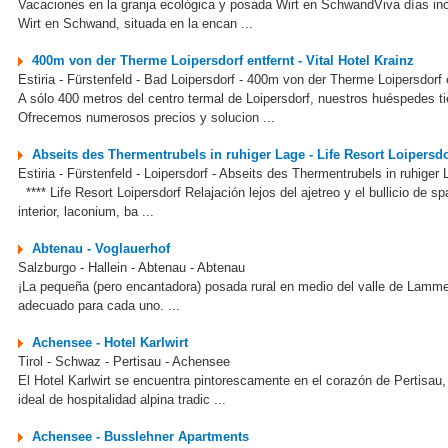
Vacaciones en la granja ecológica y posada Wirt en SchwandViva días inol
Wirt en Schwand, situada en la encan ...
400m von der Therme Loipersdorf entfernt - Vital Hotel Krainz
Estiria - Fürstenfeld - Bad Loipersdorf - 400m von der Therme Loipersdorf 
A sólo 400 metros del centro termal de Loipersdorf, nuestros huéspedes ti
Ofrecemos numerosos precios y solucion ...
Abseits des Thermentrubels in ruhiger Lage - Life Resort Loipersdo
Estiria - Fürstenfeld - Loipersdorf - Abseits des Thermentrubels in ruhiger 
**** Life Resort Loipersdorf Relajación lejos del ajetreo y el bullicio de s
interior, laconium, ba ...
Abtenau - Voglauerhof
Salzburgo - Hallein - Abtenau - Abtenau
¡La pequeña (pero encantadora) posada rural en medio del valle de Lammert
adecuado para cada uno. ...
Achensee - Hotel Karlwirt
Tirol - Schwaz - Pertisau - Achensee
El Hotel Karlwirt se encuentra pintorescamente en el corazón de Pertisau,
ideal de hospitalidad alpina tradic ...
Achensee - Busslehner Apartments