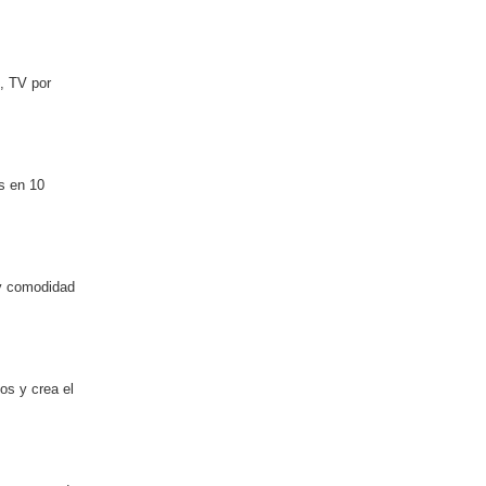
, TV por
s en 10
 y comodidad
os y crea el