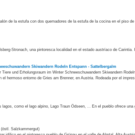
alón de la estufa con dos quemadores de la estufa de la cocina en el piso de a
sberg-Stronach, una pintoresca localidad en el estado austríaco de Carintia. 
eeschuwandern Skiwandern Rodeln Entspann - Sattelbergalm
mer Tiere und Erholungsraum im Winter Schneeschuwandern Skiwandern Rodel
n el hermoso entorno de Gries am Brenner, en Austria. Rodeada por el impres
lagos, como el lago alpino, Lago Traun Ödseen, ... En el pueblo ofrece una 
 (östl. Salzkammergut)
r idílico en el pintoresco pueblo de Grünau en el valle de Almtal, Alta Austr