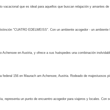
 vacacional que es ideal para aquellos que buscan relajación y amantes de l
a distinción "CUATRO EDELWEISS". Con un ambiente acogedor - un ambiente f
ago Achensee en Austria, y ofrece a sus huéspedes una combinación inolvidab
tera federal 156 en Maurach am Achensee, Austria. Rodeado de majestuosos p
ria, representa un punto de encuentro acogedor para viajeros y locales. Con su