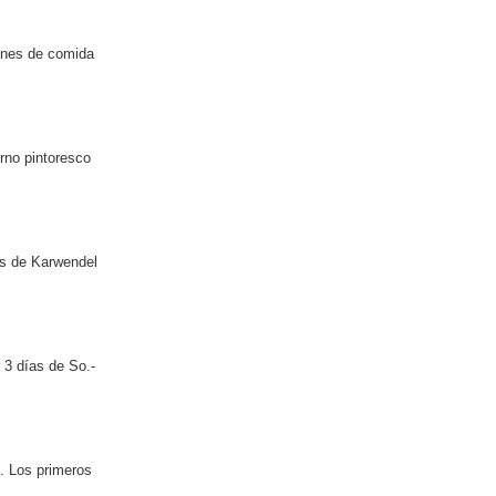
iones de comida
rno pintoresco
s de Karwendel
 3 días de So.-
e. Los primeros