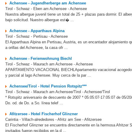
Achensee - Jugendherberge am Achensee
Tirol - Schwaz - Eben am Achensee - Achensee
Nuestra albergue juvenil tiene un total de 25 + plazas para dormir. El 
bajo solicitud. Nuestro albergue est� ...
Achensee - Apparthaus Alpina
Tirol - Schwaz - Pertisau - Achensee
El Apparthaus Alpina en Pertisau, Austria, es un encantador alojamiento q
a orillas del Achensee, la casa ofr ...
Achensee - Ferienwohnung Biechl
Tirol - Schwaz - Maurach am Achensee - Achensee
APARTAMENTO VACACIONAL BIECHLApartamento vacacional acogedor, cóm
y parcial al lago Achensee. Muy cerca de la par ...
Achensee/Tirol - Hotel Pension Rotspitz***
Tirol - Schwaz - Maurach am Achensee/Tirol - Achensee/Tirol
* Rotspitz aniversario de descuento de 2007 * 05:05:07-17:05:07 de 05/20
Do. od. de Do. a So. línea telef ...
Afitzersee - Hotel Fischerhof Glinzner
Carintia - Villach-alrededores - Afritz am See - Afitzersee
El Fischerhof Glinzner se encuentra directamente en la hermosa Afritzer S
invitados fueron recibidos en la d ...