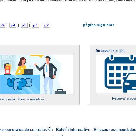
página siguiente
p3
|
p4
|
p5
|
p6
|
p7
Reservar un coche
Reservar un co
su empresa
|
Área de miembros
es generales de contratación
Boletín informativo
Enlaces recomendado