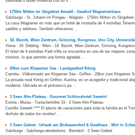
individual o doble moderna con un ri ...
1750m Mitten im Skigebiet Amadé - Gasthof Wagrainerhaus
Salzburgo - St. Johann im Pongau - Wagrain - 1750m Mitten im Skigebie
La casa Wagrainer es más que un hotel de montaña de 4 estrellas.Tenemos
satélite y teléfono. También ofrecemos ...
18. Bezirk, Wien Zentrum, Grinzing, Kongress, Uno City, Universität,
Viena - 19. Döbling - Wien - 18. Bezirk, Wien Zentrum, Grinzing, Kongress, 
El hotel de 4 estrellas Park-Villa se encuentra en una de las mejores zon
minutos, lo que permite una forma agradab ...
20km zum Klopeiner See - Landgasthof König
Carintia - Völkermarkt am Klopeiner See - Griffen - 20km zum Klopeiner S
La posada rural König en Griffen, Austria, es un acogedor y tradicional 
moderna. Ubicada en el pintoresco pa ...
3 Seen Alm-Plateau - Gourmet Schlosshotel Seewirt
Estiria - Murau - Turracherhöhe 33 - 3 Seen Alm-Plateau
Castillo Seewirt **** El placer de vacaciones para toda la familia en el Tu
disfrute de todos los niveles! ...
3 Seen Gebiet - Urlaub am Biobauernhof & Gasthaus - Wirt in Sch
Salzburgo - Salzburgo-alrededores - Berndorf - 3 Seen Gebiet