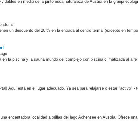
vidables en medio de la pintoresca naturaleza de Austria en la granja ecológ
entfernt
enen un descuento del 20 % en la entrada al centro termal (excepto en tempor
rf
Lage
pa en la piscina y la sauna mundo del complejo con piscina climatizada al aire l
al! Aquí está en el lugar adecuado. Ya sea para relajarse o estar "activo" - 
 una encantadora localidad a orillas del lago Achensee en Austria. Ofrece un