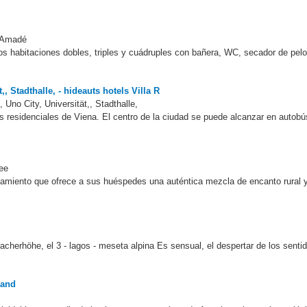
t Amadé
 habitaciones dobles, triples y cuádruples con bañera, WC, secador de pelo
, Stadthalle, - hideauts hotels Villa R
Uno City, Universität,, Stadthalle,
as residenciales de Viena. El centro de la ciudad se puede alcanzar en autobú
ee
alojamiento que ofrece a sus huéspedes una auténtica mezcla de encanto rural
rracherhöhe, el 3 - lagos - meseta alpina Es sensual, el despertar de los sentid
wand