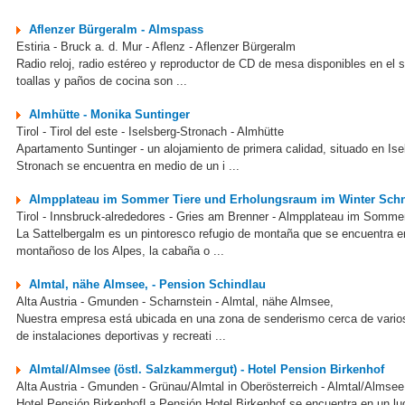
Aflenzer Bürgeralm - Almspass
Estiria - Bruck a. d. Mur - Aflenz - Aflenzer Bürgeralm
Radio reloj, radio estéreo y reproductor de CD de mesa disponibles en el s
toallas y paños de cocina son ...
Almhütte - Monika Suntinger
Tirol - Tirol del este - Iselsberg-Stronach - Almhütte
Apartamento Suntinger - un alojamiento de primera calidad, situado en Isel
Stronach se encuentra en medio de un i ...
Almpplateau im Sommer Tiere und Erholungsraum im Winter Schn
Tirol - Innsbruck-alrededores - Gries am Brenner - Almpplateau im Som
La Sattelbergalm es un pintoresco refugio de montaña que se encuentra e
montañoso de los Alpes, la cabaña o ...
Almtal, nähe Almsee, - Pension Schindlau
Alta Austria - Gmunden - Scharnstein - Almtal, nähe Almsee,
Nuestra empresa está ubicada en una zona de senderismo cerca de varios 
de instalaciones deportivas y recreati ...
Almtal/Almsee (östl. Salzkammergut) - Hotel Pension Birkenhof
Alta Austria - Gmunden - Grünau/Almtal in Oberösterreich - Almtal/Almsee
Hotel Pensión BirkenhofLa Pensión Hotel Birkenhof se encuentra en un luga