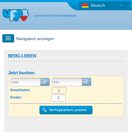
Deutsch
Lastminute und Pauschalangebote
Navigation anzeigen
Schnellsuche
BERG-LEBEN
Reise: Landkarten-Suche
Jetzt buchen
Last Minute Angebot + Pauschalangebot
Erwachsene:
Kinder:
Anderes Land