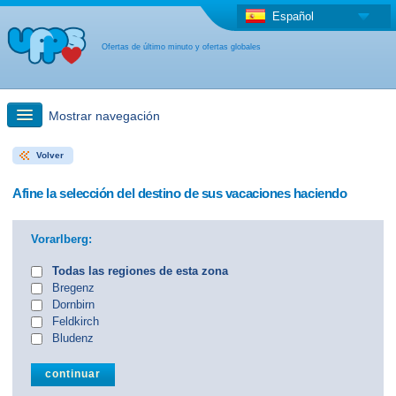
Español
Ofertas de último minuto y ofertas globales
Mostrar navegación
Volver
búsqueda rápida
Afine la selección del destino de sus vacaciones haciendo
Viajes: Búsqueda en el mapa
Vorarlberg:
Oferta de última hora + Oferta global
Todas las regiones de esta zona
Bregenz
Dornbirn
otro país
Feldkirch
Bludenz