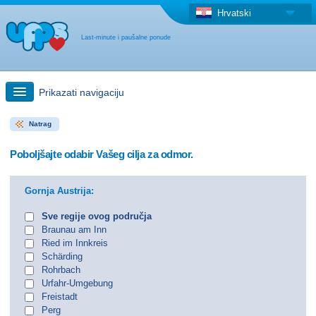
Hrvatski
Last-minute i paušalne ponude
Prikazati navigaciju
Natrag
Brzo traženje
Poboljšajte odabir Vašeg cilja za odmor.
Putovanja: Pretraga na zemljovidu
Gornja Austrija:
"Last Minute"ponuda + Paušalna ponuda
Sve regije ovog područja
Braunau am Inn
Ried im Innkreis
Druga država
Schärding
Rohrbach
Urfahr-Umgebung
Freistadt
Perg