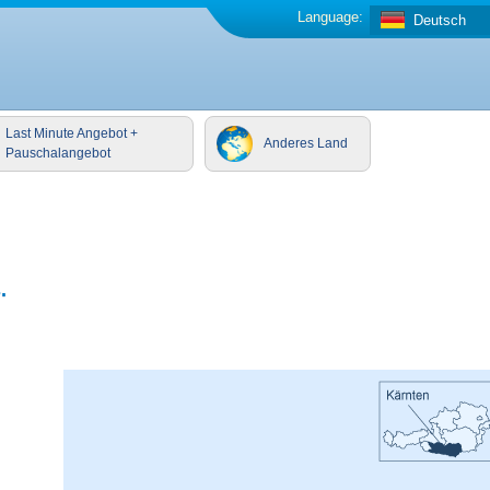
Language:
Deutsch
Last Minute Angebot +
Anderes Land
Pauschalangebot
.