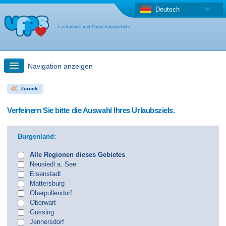
Deutsch
Lastminute und Pauschalangebote
Navigation anzeigen
Zurück
Schnellsuche
Verfeinern Sie bitte die Auswahl Ihres Urlaubsziels.
Reise: Landkarten-Suche
Burgenland:
Last Minute Angebot + Pauschalangebot
Alle Regionen dieses Gebietes
Neusiedl a. See
Eisenstadt
Anderes Land
Mattersburg
Oberpullendorf
Oberwart
Güssing
Jennersdorf