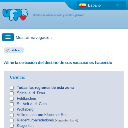
Español
Ofertas de último minuto y ofertas globales
Mostrar navegación
Volver
búsqueda rápida
Afine la selección del destino de sus vacaciones haciendo
Viajes: Búsqueda en el mapa
Carintia:
Oferta de última hora + Oferta global
Todas las regiones de esta zona
Spittal a. d. Drau
Feldkirchen
otro país
St. Veit a. d. Glan
Wolfsberg
Völkermarkt am Klopeiner See
Klagenfurt-alrededores
(Klagenfurt-Land)
Klagenfurt