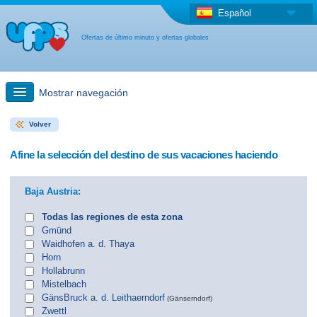
Español
Ofertas de último minuto y ofertas globales
Mostrar navegación
Volver
búsqueda rápida
Afine la selección del destino de sus vacaciones haciendo
Viajes: Búsqueda en el mapa
Baja Austria:
Oferta de última hora + Oferta global
Todas las regiones de esta zona
Gmünd
Waidhofen a. d. Thaya
otro país
Horn
Hollabrunn
Mistelbach
GänsBruck a. d. Leithaerndorf
(Gänserndorf)
Zwettl