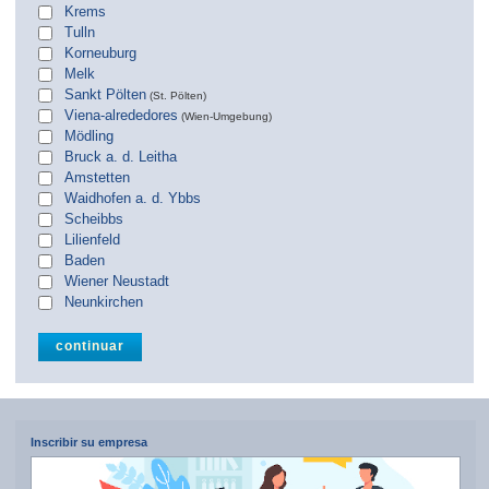
Krems
Tulln
Korneuburg
Melk
Sankt Pölten
(St. Pölten)
Viena-alrededores
(Wien-Umgebung)
Mödling
Bruck a. d. Leitha
Amstetten
Waidhofen a. d. Ybbs
Scheibbs
Lilienfeld
Baden
Wiener Neustadt
Neunkirchen
Inscribir su empresa