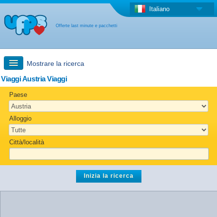
Italiano
Offerte last minute e pacchetti
Mostrare la ricerca
Viaggi Austria Viaggi
Ricerca rapida
Paese
Viaggi: Ricerca con la mappa
Alloggio
Offerta last minute + Offerta forfettaria
Città/località
Altro paese