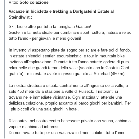
Vitto:
Solo colazione
Vacanze in bicicletta e trekking a Dorfgastein! Estate al
Steindlwirt.:
Ski, bici e altro per tutta la famiglia a Gastein!
Gastein è la meta ideale per combinare sport, cultura, natura e relax
tutto l'anno - per giovani e meno giovani!
In inverno vi aspettano piste da sogno per sciare e fare sci di fondo,
in estate splendidi sentieri escursionistici e tour in mountain bike
invitano all'esplorazione. Durante tutto l'anno potrete godere di puro
relax nelle due grandi terme della valle (sconto con la Gastein Card
gratuita) - e in estate avete ingresso gratuito al Solarbad (450 m)!
La nostra struttura è situata centralmente all'ingresso della valle, a
solo 450 metri dalla stazione a valle di Fulseck. I ristoranti si
trovano nelle immediate vicinanze. Ogni mattina vi attende una
deliziosa colazione, proprio accanto al parco giochi per bambini. Per
i più piccoli c'è una sala giochi in hotel.
Rilassatevi nel nostro centro benessere privato con sauna, cabina a
vapore e cabina ad infrarossi.
Da noi trovate tutto per una vacanza indimenticabile - tutto l'anno!