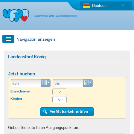
Deutsch
Lastminute und Pauschalangebote
Navigation anzeigen
Schnellsuche
Landgasthof König
Reise: Landkarten-Suche
Jetzt buchen
Last Minute Angebot + Pauschalangebot
Erwachsene:
Kinder:
Anderes Land
Geben Sie bitte Ihren Ausgangspunkt an.: