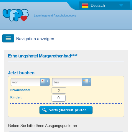
Deutsch
Lastminute und Pauschalangebote
Navigation anzeigen
Schnellsuche
Erholungshotel Margarethenbad****
Reise: Landkarten-Suche
Jetzt buchen
Last Minute Angebot + Pauschalangebot
Erwachsene:
Kinder:
Anderes Land
Geben Sie bitte Ihren Ausgangspunkt an.: