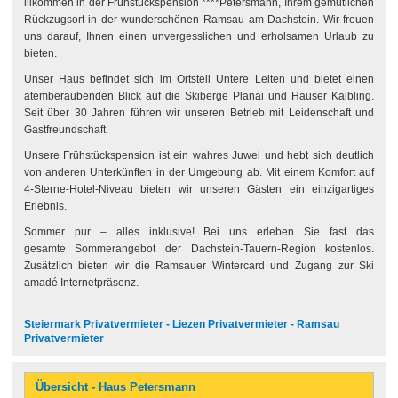
illkommen in der Frühstückspension ****Petersmann, Ihrem gemütlichen
Rückzugsort in der wunderschönen Ramsau am Dachstein. Wir freuen
uns darauf, Ihnen einen unvergesslichen und erholsamen Urlaub zu
bieten.
Unser Haus befindet sich im Ortsteil Untere Leiten und bietet einen
atemberaubenden Blick auf die Skiberge Planai und Hauser Kaibling.
Seit über 30 Jahren führen wir unseren Betrieb mit Leidenschaft und
Gastfreundschaft.
Unsere Frühstückspension ist ein wahres Juwel und hebt sich deutlich
von anderen Unterkünften in der Umgebung ab. Mit einem Komfort auf
4-Sterne-Hotel-Niveau bieten wir unseren Gästen ein einzigartiges
Erlebnis.
Sommer pur – alles inklusive! Bei uns erleben Sie fast das
gesamte Sommerangebot der Dachstein-Tauern-Region kostenlos.
Zusätzlich bieten wir die Ramsauer Wintercard und Zugang zur Ski
amadé Internetpräsenz.
Steiermark Privatvermieter - Liezen Privatvermieter - Ramsau
Privatvermieter
Übersicht - Haus Petersmann