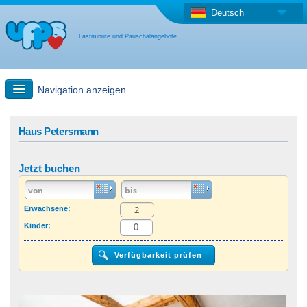
Deutsch
Lastminute und Pauschalangebote
Navigation anzeigen
Schnellsuche
Haus Petersmann
Reise: Landkarten-Suche
Jetzt buchen
Last Minute Angebot + Pauschalangebot
Erwachsene:
Kinder:
Anderes Land