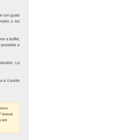
te con gusto
anubio o sui
ne a buffet,
 possibile e
 Danubio. La
au è il punto
sione
Animali
letti