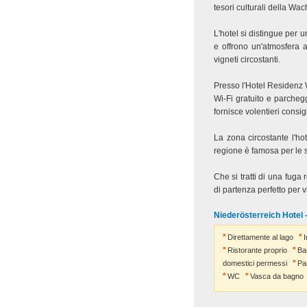
tesori culturali della Wac
L'hotel si distingue pe
e offrono un'atmosfera 
vigneti circostanti.
Presso l'Hotel Residenz W
Wi-Fi gratuito e parcheg
fornisce volentieri consigl
La zona circostante l'ho
regione è famosa per le sue
Che si tratti di una fuga
di partenza perfetto per 
Niederösterreich Hotel 
Direttamente al lago
Ristorante proprio
Ba
domestici permessi
Pa
WC
Vasca da bagno