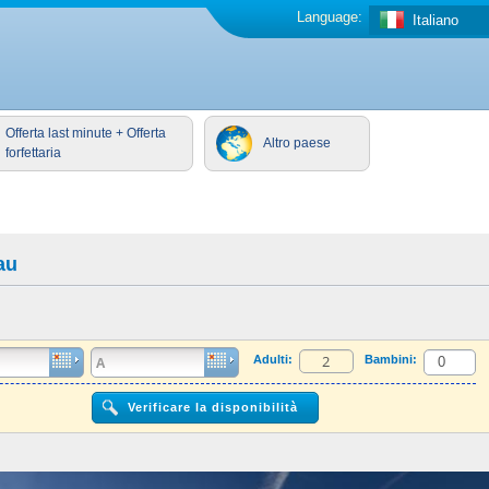
Language:
Italiano
Offerta last minute + Offerta
Altro paese
forfettaria
au
Adulti:
Bambini: