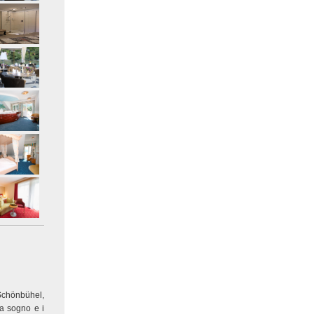
Schönbühel,
da sogno e i