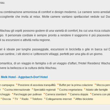
hau.
r una combinazione armoniosa di comfort e design moderno. Le camere sono arreda
accogliente che invita al relax. Molte camere vantano spettacolari vedute sul D
achau gli ospiti possono godere di una varietà di comfort, tra cui una ricca colazio
gio. Il personale cordiale è sempre pronto a rendere il soggiorno il più piacevole
i su escursioni e attività nella regione.
tel è ideale per lunghe passeggiate, escursioni in bicicletta o gite in barca sul
 cantine, i siti storici e i pittoreschi villaggi, perfetti per una gita di un giorno.
 romantica, di un viaggio in famiglia o di un viaggio d'affari, l'Hotel Residenz Wach
vivere la bellezza e la cultura della Wachau.
- Melk Hotel - Aggsbach-Dorf Hotel
In campagna
Posizione di assoluta tranquillità
Buffet per la prima colazione
Mezza pen
r
Cucina internazionale
Specialità regionali
Cucina vegetariana
Adatto alle famiglie
rcheggio
Parcheggio per pullman
Camera standard
Camera doppia
Camera con più 
Doccia
TV
Radio
Telefono
Collegamento internet
Affitto biciclette