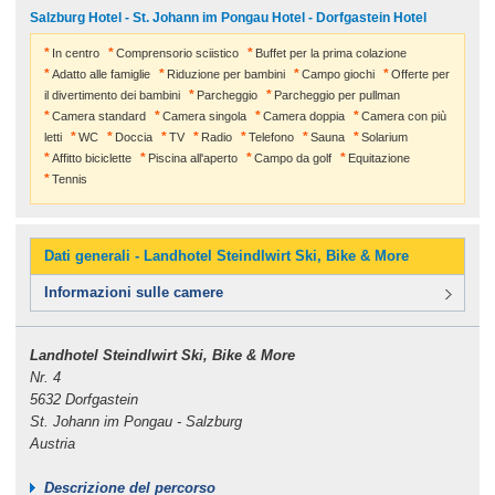
Salzburg Hotel - St. Johann im Pongau Hotel - Dorfgastein Hotel
In centro
Comprensorio sciistico
Buffet per la prima colazione
Adatto alle famiglie
Riduzione per bambini
Campo giochi
Offerte per
il divertimento dei bambini
Parcheggio
Parcheggio per pullman
Camera standard
Camera singola
Camera doppia
Camera con più
letti
WC
Doccia
TV
Radio
Telefono
Sauna
Solarium
Affitto biciclette
Piscina all'aperto
Campo da golf
Equitazione
Tennis
Dati generali - Landhotel Steindlwirt Ski, Bike & More
Informazioni sulle camere
Landhotel Steindlwirt Ski, Bike & More
Nr. 4
5632 Dorfgastein
St. Johann im Pongau - Salzburg
Austria
Descrizione del percorso