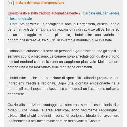
Invia la richiesta di prenotazione
Questo testo è stato tradotto automaticamente
Cliccate qui, per vedere
il testo originale
L'Hotel Steindlwirt è un accogliente hotel a Dorfgastein, Austria, ideale
per gli amanti della natura e gli appassionati di vacanze attive. Immerso
in un paesaggio montano pittoresco, l'hotel offre una varietà di
opportunità ricreative, tra cui sci in inverno e mountain bike in estate.
L'atmosfera calorosa e il servizio personale garantiscono che gli ospiti si
sentano subito a loro agio. Le camere sono arredate con gusto e offrono
comfort moderni che assicurano un soggiorno piacevole. Molte camere
offrono una vista mozzafiato sulle montagne circostanti.
L'hotel offre anche una selezione di specialità culinarie preparate con
ingredienti freschi e regionali. Dopo una giornata emozionante nella
natura, gli ospiti possono rilassarsi e concedersi un trattamento nell'area
benessere.
Grazie alla posizione vantaggiosa, numerosi sentieri escursionistici e
ciclabili, così come le aree sciistiche, sono facilmente raggiungibili.
L'Hotel Steindlwirt è quindi il punto di partenza ideale per avventure
indimenticabili nell'incantevole cornice della valle di Gastein.