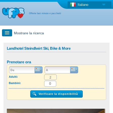
Italiano
Offerte last minute e pacchetti
Mostrare la ricerca
Ricerca rapida
Landhotel Steindlwirt Ski, Bike & More
Viaggi: Ricerca con la mappa
Prenotare ora
Offerta last minute + Offerta forfettaria
Adulti:
Bambini:
Altro paese