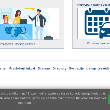
Rezerviraj najamno vozil
Rezerviraj najamno
svoj objekt
|
Područje članstva
etter
Predloženi linkovi
Sitemap
Directory
Sve regije
Usluge prevođe
usluga. Klikom na "Slažem se" slažete se da se kolačići mogu koristiti u
ka
. Ako se ne slažete, samo će se tehnički potrebni funkcionalni kolačići
postaviti.