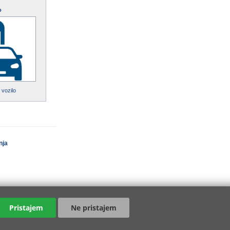
o
 vozilo
nja