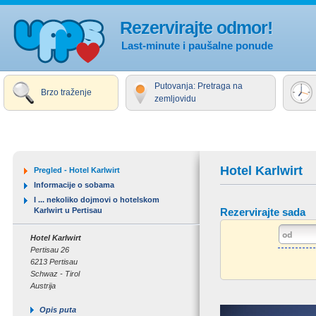
Rezervirajte odmor!
Last-minute i paušalne ponude
Putovanja: Pretraga na
Brzo traženje
zemljovidu
Hotel Karlwirt
Pregled - Hotel Karlwirt
Informacije o sobama
I ... nekoliko dojmovi o hotelskom
Karlwirt u Pertisau
Rezervirajte sada
Hotel Karlwirt
Pertisau 26
6213 Pertisau
Schwaz - Tirol
Austrija
Opis puta