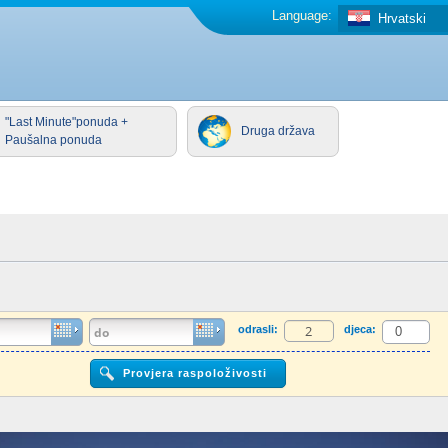
Language:
Hrvatski
"Last Minute"ponuda +
Druga država
Paušalna ponuda
odrasli:
djeca: