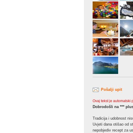
Pošalji upit
Ovaj tekst je automatski
Dobrodošli na *** plus
Tradicija i udobnost ni
Uvjeti dana otišao od st
nepobjediv recept za u