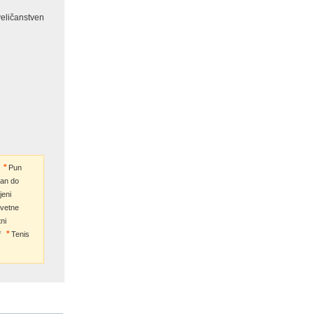
veličanstven
Pun
zan do
jeni
evetne
ni
f
Tenis