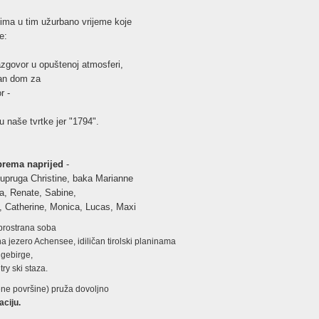
ima u tim užurbano vrijeme koje
e:
azgovor u opuštenoj atmosferi,
ban dom za
r -
ju naše tvrtke jer "1794".
prema naprijed
-
supruga Christine, baka Marianne
ca, Renate, Sabine,
ov, Catherine, Monica, Lucas, Maxi
o prostrana soba
 jezero Achensee, idiličan tirolski planinama
ngebirge,
try ski staza.
e površine) pruža dovoljno
aciju.