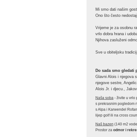
Mi smo dati našim gost
Ono što često nedostaj
Vrijeme je za osobnu r
vrlo dobra hrana i udo
Njihova zasluženi odmo
Sve u obiteljsku tradici
Do sada smo gledati 
Glavni Alois i njegova 
njegove sestre, Angeli
Alois Jr. i djecu., Jak
Naša soba
- živite u vrl
s prekrasnim pogledom na
s Alpa i Karwendel Rofa
lijep golf ili na cross coun
Naš bazen
(140 m2 voden
Prostor za
odmor i rekre