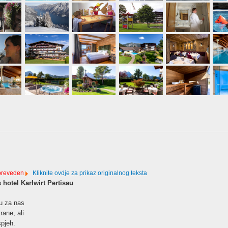
 preveden
Kliknite ovdje za prikaz originalnog teksta
 hotel Karlwirt Pertisau
su za nas
rane, ali
spjeh.