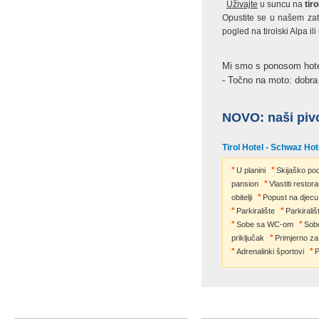
Uživajte
u suncu na
tir
Opustite se u našem zat
pogled na tirolski Alpa i
Mi smo s ponosom hotel
- Točno na moto: dobra 
NOVO: naši piv
Tirol Hotel - Schwaz Hot
U planini
Skijaško po
pansion
Vlastiti restor
obitelji
Popust na djecu
Parkiralište
Parkirali
Sobe sa WC-om
Sob
priključak
Primjerno za 
Adrenalinki športovi
P