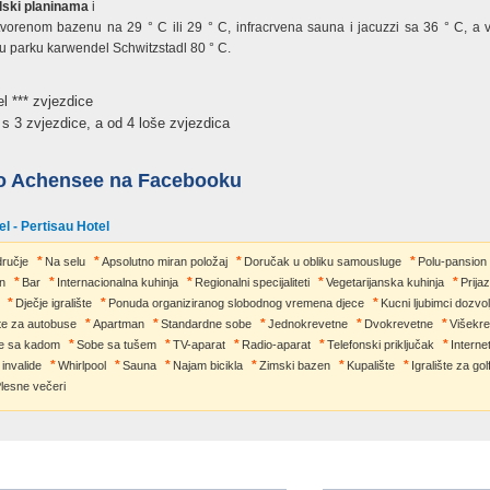
olski planinama
i
vorenom bazenu na 29 ° C ili 29 ° C, infracrvena sauna i jacuzzi sa 36 ° C, a 
li u parku karwendel Schwitzstadl 80 ° C.
 *** zvjezdice
s 3 zvjezdice, a od 4 loše zvjezdica
o Achensee na Facebooku
el - Pertisau Hotel
dručje
Na selu
Apsolutno miran položaj
Doručak u obliku samousluge
Polu-pansion
an
Bar
Internacionalna kuhinja
Regionalni specijaliteti
Vegetarijanska kuhinja
Prija
Dječje igralište
Ponuda organiziranog slobodnog vremena djece
Kucni ljubimci dozvol
šte za autobuse
Apartman
Standardne sobe
Jednokrevetne
Dvokrevetne
Višekr
e sa kadom
Sobe sa tušem
TV-aparat
Radio-aparat
Telefonski priključak
Internet
invalide
Whirlpool
Sauna
Najam bicikla
Zimski bazen
Kupalište
Igralište za gol
lesne večeri