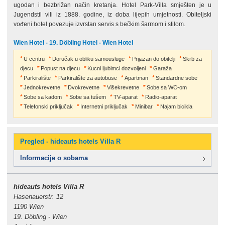
ugodan i bezbrižan način kretanja. Hotel Park-Villa smješten je u
Jugendstil vili iz 1888. godine, iz doba lijepih umjetnosti. Obiteljski
vođeni hotel povezuje izvrstan servis s bečkim šarmom i stilom.
Wien Hotel - 19. Döbling Hotel - Wien Hotel
U centru
Doručak u obliku samousluge
Prijazan do obitelji
Skrb za
djecu
Popust na djecu
Kucni ljubimci dozvoljeni
Garaža
Parkiralište
Parkiralište za autobuse
Apartman
Standardne sobe
Jednokrevetne
Dvokrevetne
Višekrevetne
Sobe sa WC-om
Sobe sa kadom
Sobe sa tušem
TV-aparat
Radio-aparat
Telefonski priključak
Internetni priključak
Minibar
Najam bicikla
Pregled - hideauts hotels Villa R
Informacije o sobama
hideauts hotels Villa R
Hasenauerstr. 12
1190 Wien
19. Döbling - Wien