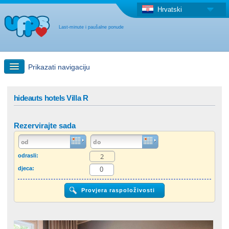
Hrvatski
Last-minute i paušalne ponude
Prikazati navigaciju
Brzo traženje
hideauts hotels Villa R
Putovanja: Pretraga na zemljovidu
Rezervirajte sada
"Last Minute"ponuda + Paušalna ponuda
odrasli:
djeca:
Druga država