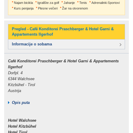
Najam bicikla
Igralište za golf
Jahanje
Tenis
Adrenalinki športovi
Kurs penjanja
Plesne večeri
Žar na otvorenom
Pregled - Café Konditorei Praschberger & Hotel Garni &
Appartements Ilgerhof
Informacije o sobama
Café Konditorei Praschberger & Hotel Garni & Appartements
Ilgerhof
Dorfpl. 4
6344 Walchsee
Kitzbühel - Tirol
Austrija
Opis puta
Hotel Walchsee
Hotel Kitzbühel
Hotel Tirol