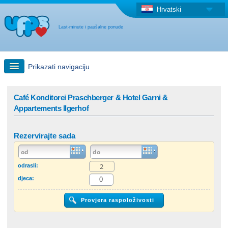
Hrvatski
Last-minute i paušalne ponude
Prikazati navigaciju
Brzo traženje
Café Konditorei Praschberger & Hotel Garni &
Appartements Ilgerhof
Putovanja: Pretraga na zemljovidu
Rezervirajte sada
"Last Minute"ponuda + Paušalna ponuda
odrasli:
Druga država
djeca: