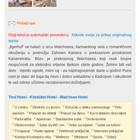
Pošalji upit
Ovaj tekst je automatski preveden
Kliknite ovdje za prikaz originalnog
teksta
„Ilgerhof“ se nalazi u srcu Walchseea, šarmantnog sela u romantičnom
okruženju u podnožju Zahmen Kaisera u prekrasnom prostranom
Kaiserwinklu. Blizu je prekrasnog Walchseea koji nudi brojne
mogućnosti za slobodno vrijeme tijekom cijele godine. Želimo biti vaš
dom - mjesto ugode, mirni raj - za najdragocjenije dane u godini! Puno
nam je stalo do toga da novo i dobro uskladimo s tradicijom i iskustvom
te vaš odmor učinimo nezaboravnim doživljajem.
Tirol Hotel - Kitzbühel Hotel - Walchsee Hotel
U centru
Direktno zu jezero
Doručak u obliku samousluge
Polu-
pansion
Prijazan do obitelji
Popust na djecu
Kucni ljubimci dozvoljeni
Parkiralište
Apartman
Standardne sobe
Dvokrevetne
Višekrevetne
Sobe sa WC-om
Sobe sa kadom
Sobe sa tušem
TV-aparat
Radio-aparat
Telefonski priključak
Internetni priključak
Kuhinja ili kuhinjska niša
Wellness
Whirlpool
Sauna
Solarij