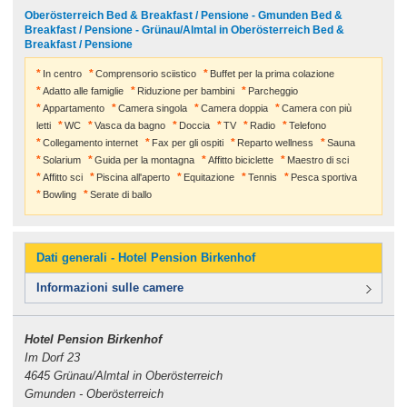
Oberösterreich Bed & Breakfast / Pensione - Gmunden Bed &
Breakfast / Pensione - Grünau/Almtal in Oberösterreich Bed &
Breakfast / Pensione
In centro
Comprensorio sciistico
Buffet per la prima colazione
Adatto alle famiglie
Riduzione per bambini
Parcheggio
Appartamento
Camera singola
Camera doppia
Camera con più
letti
WC
Vasca da bagno
Doccia
TV
Radio
Telefono
Collegamento internet
Fax per gli ospiti
Reparto wellness
Sauna
Solarium
Guida per la montagna
Affitto biciclette
Maestro di sci
Affitto sci
Piscina all'aperto
Equitazione
Tennis
Pesca sportiva
Bowling
Serate di ballo
Dati generali - Hotel Pension Birkenhof
Informazioni sulle camere
Hotel Pension Birkenhof
Im Dorf 23
4645 Grünau/Almtal in Oberösterreich
Gmunden - Oberösterreich