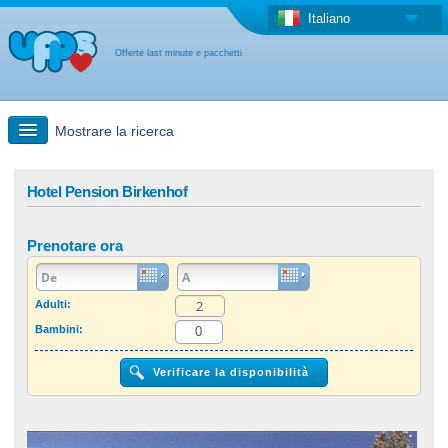
Italiano
Offerte last minute e pacchetti
Mostrare la ricerca
Ricerca rapida
Hotel Pension Birkenhof
Viaggi: Ricerca con la mappa
Prenotare ora
Offerta last minute + Offerta forfettaria
Adulti:
Bambini:
Altro paese