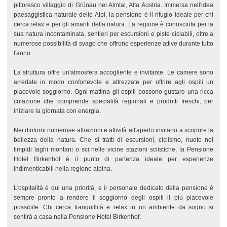
pittoresco villaggio di Grünau nel Almtal, Alta Austria. Immersa nell'idea
paesaggistica naturale delle Alpi, la pensione è il rifugio ideale per chi
cerca relax e per gli amanti della natura. La regione è conosciuta per la
sua natura incontaminata, sentieri per escursioni e piste ciclabili, oltre a
numerose possibilità di svago che offrono esperienze attive durante tutto
l'anno.
La struttura offre un'atmosfera accogliente e invitante. Le camere sono
arredate in modo confortevole e attrezzate per offrire agli ospiti un
piacevole soggiorno. Ogni mattina gli ospiti possono gustare una ricca
colazione che comprende specialità regionali e prodotti freschi, per
iniziare la giornata con energia.
Nei dintorni numerose attrazioni e attività all'aperto invitano a scoprire la
bellezza della natura. Che si tratti di escursioni, ciclismo, nuoto nei
limpidi laghi montani o sci nelle vicine stazioni sciistiche, la Pensione
Hotel Birkenhof è il punto di partenza ideale per esperienze
indimenticabili nella regione alpina.
L'ospitalità è qui una priorità, e il personale dedicato della pensione è
sempre pronto a rendere il soggiorno degli ospiti il più piacevole
possibile. Chi cerca tranquillità e relax in un ambiente da sogno si
sentirà a casa nella Pensione Hotel Birkenhof.