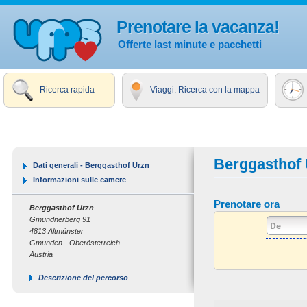
Prenotare la vacanza!
Offerte last minute e pacchetti
Ricerca rapida
Viaggi: Ricerca con la mappa
Berggasthof
Dati generali - Berggasthof Urzn
Informazioni sulle camere
Prenotare ora
Berggasthof Urzn
Gmundnerberg 91
4813 Altmünster
Gmunden - Oberösterreich
Austria
Descrizione del percorso