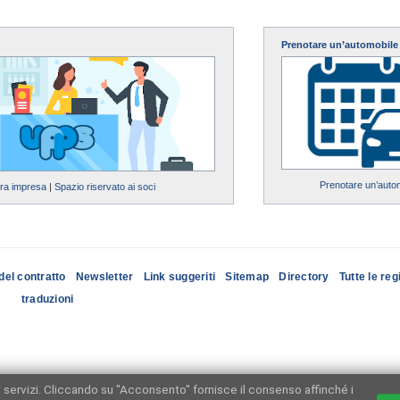
Prenotare un’automobile
Prenotare un’auto
tra impresa
|
Spazio riservato ai soci
del contratto
Newsletter
Link suggeriti
Sitemap
Directory
Tutte le reg
traduzioni
ri servizi. Cliccando su "Acconsento" fornisce il consenso affinché i