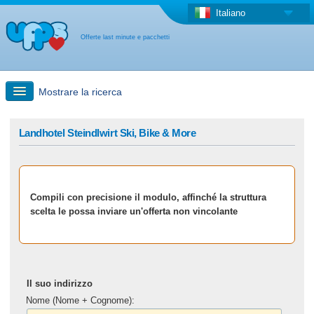
Italiano
Offerte last minute e pacchetti
Mostrare la ricerca
Ricerca rapida
Landhotel Steindlwirt Ski, Bike & More
Viaggi: Ricerca con la mappa
Compili con precisione il modulo, affinché la struttura
Offerta last minute + Offerta forfettaria
scelta le possa inviare un'offerta non vincolante
Altro paese
Il suo indirizzo
Nome (Nome + Cognome):