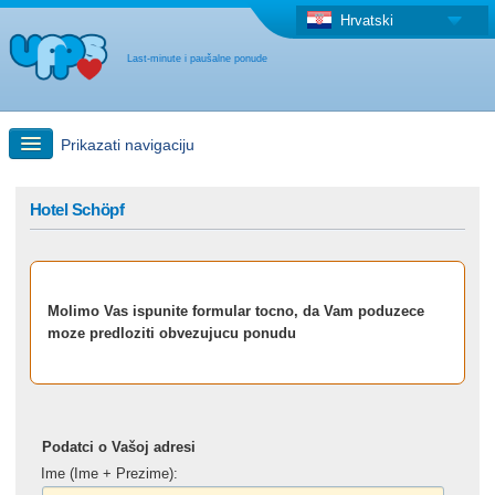
Hrvatski
Last-minute i paušalne ponude
Prikazati navigaciju
Brzo traženje
Hotel Schöpf
Putovanja: Pretraga na zemljovidu
Molimo Vas ispunite formular tocno, da Vam poduzece
"Last Minute"ponuda + Paušalna ponuda
moze predloziti obvezujucu ponudu
Druga država
Podatci o Vašoj adresi
Ime (Ime + Prezime):