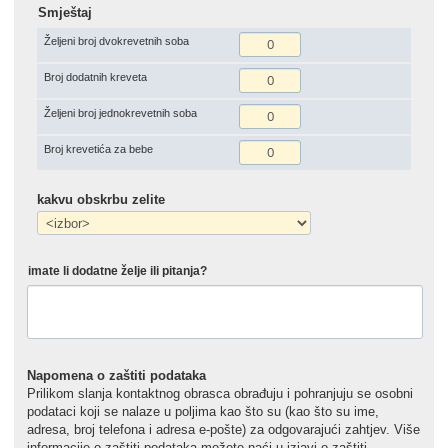
Smještaj
Željeni broj dvokrevetnih soba
Broj dodatnih kreveta
Željeni broj jednokrevetnih soba
Broj krevetića za bebe
kakvu obskrbu zelite
imate li dodatne želje ili pitanja?
Napomena o zaštiti podataka
Prilikom slanja kontaktnog obrasca obrađuju i pohranjuju se osobni
podataci koji se nalaze u poljima kao što su (kao što su ime,
adresa, broj telefona i adresa e-pošte) za odgovarajući zahtjev. Više
informacije o zaštiti podataka možete naći u izjavi o zaštiti