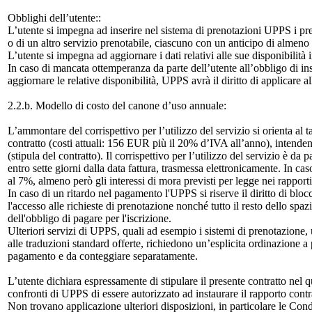
Obblighi dell’utente::
L’utente si impegna ad inserire nel sistema di prenotazioni UPPS i prez
o di un altro servizio prenotabile, ciascuno con un anticipo di almeno 6
L’utente si impegna ad aggiornare i dati relativi alle sue disponibilità
In caso di mancata ottemperanza da parte dell’utente all’obbligo di inse
aggiornare le relative disponibilità, UPPS avrà il diritto di applicare al
2.2.b. Modello di costo del canone d’uso annuale:
L’ammontare del corrispettivo per l’utilizzo del servizio si orienta al t
contratto (costi attuali: 156 EUR più il 20% d’IVA all’anno), intendend
(stipula del contratto). Il corrispettivo per l’utilizzo del servizio è da 
entro sette giorni dalla data fattura, trasmessa elettronicamente. In ca
al 7%, almeno però gli interessi di mora previsti per legge nei rapport
In caso di un ritardo nel pagamento l'UPPS si riserve il diritto di blo
l'accesso alle richieste di prenotazione nonché tutto il resto dello spa
dell'obbligo di pagare per l'iscrizione.
Ulteriori servizi di UPPS, quali ad esempio i sistemi di prenotazione, u
alle traduzioni standard offerte, richiedono un’esplicita ordinazione a
pagamento e da conteggiare separatamente.
L’utente dichiara espressamente di stipulare il presente contratto nel qu
confronti di UPPS di essere autorizzato ad instaurare il rapporto con
Non trovano applicazione ulteriori disposizioni, in particolare le Con