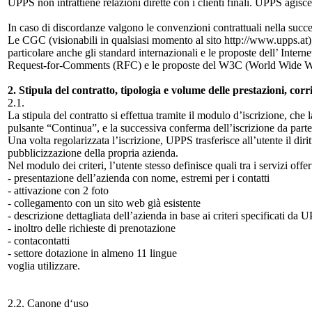
UPPS non intrattiene relazioni dirette con i clienti finali. UPPS agisce
In caso di discordanze valgono le convenzioni contrattuali nella succes
Le CGC (visionabili in qualsiasi momento al sito http://www.upps.at),
particolare anche gli standard internazionali e le proposte dell’ Int
Request-for-Comments (RFC) e le proposte del W3C (World Wide W
2. Stipula del contratto, tipologia e volume delle prestazioni, corris
2.1.
La stipula del contratto si effettua tramite il modulo d’iscrizione, che 
pulsante “Continua”, e la successiva conferma dell’iscrizione da part
Una volta regolarizzata l’iscrizione, UPPS trasferisce all’utente il diri
pubblicizzazione della propria azienda.
Nel modulo dei criteri, l’utente stesso definisce quali tra i servizi offe
- presentazione dell’azienda con nome, estremi per i contatti
- attivazione con 2 foto
- collegamento con un sito web già esistente
- descrizione dettagliata dell’azienda in base ai criteri specificati da 
- inoltro delle richieste di prenotazione
- contacontatti
- settore dotazione in almeno 11 lingue
voglia utilizzare.
2.2. Canone d‘uso