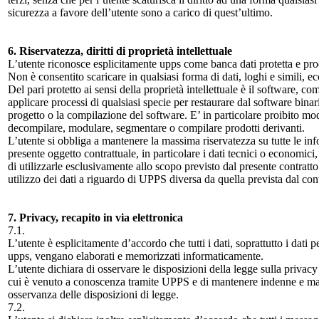
sicurezza a favore dell’utente sono a carico di quest’ultimo.
6. Riservatezza, diritti di proprietà intellettuale
L’utente riconosce esplicitamente upps come banca dati protetta e prodott
Non è consentito scaricare in qualsiasi forma di dati, loghi e simili, ec
Del pari protetto ai sensi della proprietà intellettuale è il software, 
applicare processi di qualsiasi specie per restaurare dal software bin
progetto o la compilazione del software. E’ in particolare proibito modi
decompilare, modulare, segmentare o compilare prodotti derivanti.
L’utente si obbliga a mantenere la massima riservatezza su tutte le in
presente oggetto contrattuale, in particolare i dati tecnici o economic
di utilizzarle esclusivamente allo scopo previsto dal presente contratt
utilizzo dei dati a riguardo di UPPS diversa da quella prevista dal con
7. Privacy, recapito in via elettronica
7.1.
L’utente è esplicitamente d’accordo che tutti i dati, soprattutto i dati 
upps, vengano elaborati e memorizzati informaticamente.
L’utente dichiara di osservare le disposizioni della legge sulla privacy 
cui è venuto a conoscenza tramite UPPS e di mantenere indenne e man
osservanza delle disposizioni di legge.
7.2.