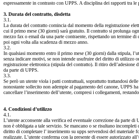
espressamente in contrasto con UPPS. A disciplina dei rapporti tra le
3. Durata del contratto, disdetta
3.1.
La durata del contratto comincia dal momento della registrazione elett
cui il primo mese (30 giorni) sarà gratuito. Il contratto si prolunga ogni
mezzo fax o email da una parte contraente, rispettando un termine di 
poi ogni volta alla scadenza di mezzo anno.
3.2.
In qualsiasi momento entro il primo mese (30 giorni) dalla stipula, l’u
senza indicare motivi, se non intende usufruire del diritto di utilizzo
registrazione elettronica (stipula del contratto). Il ritiro dell’adesione
da parte di UPPS.
3.3.
Se però un utente viola i patti contrattuali, soprattutto trattandosi dell
nonostante sollecito non adempie al pagamento del canone, UPPS ha fac
cancellare l’inserimento dell’utente, compresi i collegamenti, restando 
4. Condizioni d’utilizzo
4.1.
L’utente acconsente alla verifica ed eventuale correzione da parte di
non è obbligata a tale servizio. Se mancano o se risultano incompleti d
diritto di completare l’ inserimento su upps servendosi del materiale fo
realizzate. L’utente conferma con la presente di essere autorizzato all’