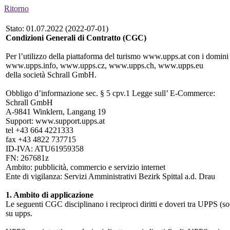
Ritorno
Stato: 01.07.2022 (2022-07-01)
Condizioni Generali di Contratto (CGC)
Per l’utilizzo della piattaforma del turismo www.upps.at con i dom
www.upps.info, www.upps.cz, www.upps.ch, www.upps.eu
della società Schrall GmbH.
Obbligo d’informazione sec. § 5 cpv.1 Legge sull’ E-Commerce:
Schrall GmbH
A-9841 Winklern, Langang 19
Support: www.support.upps.at
tel +43 664 4221333
fax +43 4822 737715
ID-IVA: ATU61959358
FN: 267681z
Ambito: pubblicità, commercio e servizio internet
Ente di vigilanza: Servizi Amministrativi Bezirk Spittal a.d. Drau
1. Ambito di applicazione
Le seguenti CGC disciplinano i reciproci diritti e doveri tra UPPS (s
su upps.