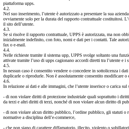
piattaforma upps.
4.2.
Nel suo inserimento, l’utente è autorizzato a presentare la sua azienda
ovviamente solo per la durata del rapporto contrattuale costituitosi. 
il sito dell’utente.
4.3.
Se si risolve il rapporto contrattuale, UPPS è autorizzata, ma non obb
inizialmente indefinito, con foto, nomi e dati per i contatti. Tale auto
fax o e-mail.
4.4.
Nelle richieste tramite il sistema upp, UPPS svolge soltanto una funzion
attivate tramite l’uso di upps cagionano accordi diretti tra l’utente e i su
4.5.
In nessun caso è consentito vendere o concedere in sottolicenza i dati 
duplicarle o riprodurle. Non è assolutamente consentito modificare o 
4.6.
In relazione ai dati e alle immagini, che l’utente inserisce o carica sul
- di non violare diritti di protezione industriale quali soprattutto i diri
da terzi e altri diritti di terzi, nonché di non violare alcun diritto di p
- di non violare alcun diritto pubblico, l’ordine pubblico, gli statuti o
normative a disciplina dell’e-commerce,
- che non siano di carattere diffamatorio, illecito, violento o sobillator