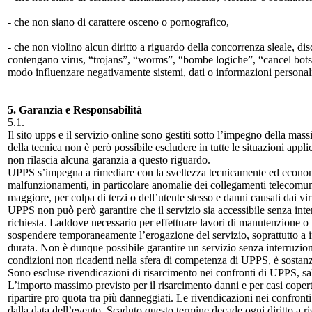
- che non siano di carattere osceno o pornografico,
- che non violino alcun diritto a riguardo della concorrenza sleale, d
contengano virus, “trojans”, “worms”, “bombe logiche”, “cancel bots”
modo influenzare negativamente sistemi, dati o informazioni personal
5. Garanzia e Responsabilità
5.1.
Il sito upps e il servizio online sono gestiti sotto l’impegno della mass
della tecnica non è però possibile escludere in tutte le situazioni app
non rilascia alcuna garanzia a questo riguardo.
UPPS s’impegna a rimediare con la sveltezza tecnicamente ed economi
malfunzionamenti, in particolare anomalie dei collegamenti telecomunic
maggiore, per colpa di terzi o dell’utente stesso e danni causati dai vir
UPPS non può però garantire che il servizio sia accessibile senza inte
richiesta. Laddove necessario per effettuare lavori di manutenzione o
sospendere temporaneamente l’erogazione del servizio, soprattutto a in
durata. Non è dunque possibile garantire un servizio senza interruzioni
condizioni non ricadenti nella sfera di competenza di UPPS, è sostanz
Sono escluse rivendicazioni di risarcimento nei confronti di UPPS, sal
L’importo massimo previsto per il risarcimento danni e per casi coper
ripartire pro quota tra più danneggiati. Le rivendicazioni nei confron
dalla data dell’evento. Scaduto questo termine decade ogni diritto a r