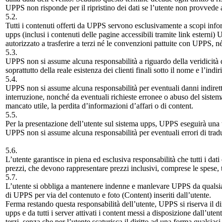
UPPS non risponde per il ripristino dei dati se l’utente non provvede 
5.2.
Tutti i contenuti offerti da UPPS servono esclusivamente a scopi informa
upps (inclusi i contenuti delle pagine accessibili tramite link estern
autorizzato a trasferire a terzi né le convenzioni pattuite con UPPS, né i
5.3.
UPPS non si assume alcuna responsabilità a riguardo della veridicità dei 
soprattutto della reale esistenza dei clienti finali sotto il nome e l’indir
5.4.
UPPS non si assume alcuna responsabilità per eventuali danni indiretti
interruzione, nonché da eventuali richieste erronee o abuso del sistema
mancato utile, la perdita d’informazioni d’affari o di content.
5.5.
Per la presentazione dell’utente sul sistema upps, UPPS eseguirà una t
UPPS non si assume alcuna responsabilità per eventuali errori di trad
5.6.
L’utente garantisce in piena ed esclusiva responsabilità che tutti i dati d
prezzi, che devono rappresentare prezzi inclusivi, comprese le spese, 
5.7.
L’utente si obbliga a mantenere indenne e manlevare UPPS da qualsiasi 
di UPPS per via del contenuto e foto (Content) inseriti dall’utente.
Ferma restando questa responsabilità dell’utente, UPPS si riserva il
upps e da tutti i server attivati i content messi a disposizione dall’uten
terzi, senza che per l’utente scaturisca il diritto ad una forma qualsiasi