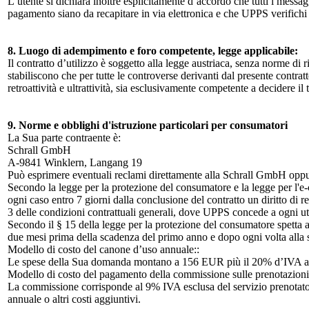
L’utente si dichiara inoltre esplicitamente d’accordo che tutti i messaggi
pagamento siano da recapitare in via elettronica e che UPPS verifichi c
8. Luogo di adempimento e foro competente, legge applicabile:
Il contratto d’utilizzo è soggetto alla legge austriaca, senza norme di 
stabiliscono che per tutte le controverse derivanti dal presente contratt
retroattività e ultrattività, sia esclusivamente competente a decidere il 
9. Norme e obblighi d'istruzione particolari per consumatori
La Sua parte contraente è:
Schrall GmbH
A-9841 Winklern, Langang 19
Può esprimere eventuali reclami direttamente alla Schrall GmbH oppure 
Secondo la legge per la protezione del consumatore e la legge per l'e
ogni caso entro 7 giorni dalla conclusione del contratto un diritto di r
3 delle condizioni contrattuali generali, dove UPPS concede a ogni ute
Secondo il § 15 della legge per la protezione del consumatore spetta a l
due mesi prima della scadenza del primo anno e dopo ogni volta alla
Modello di costo del canone d’uso annuale::
Le spese della Sua domanda montano a 156 EUR più il 20% d’IVA a
Modello di costo del pagamento della commissione sulle prenotazioni
La commissione corrisponde al 9% IVA esclusa del servizio prenotato
annuale o altri costi aggiuntivi.