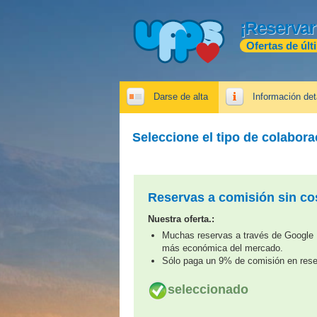
¡Reservar
Ofertas de últ
Darse de alta
Información det
Seleccione el tipo de colabor
Reservas a comisión sin cos
Nuestra oferta.:
Muchas reservas a través de Google H
más económica del mercado.
Sólo paga un 9% de comisión en rese
seleccionado