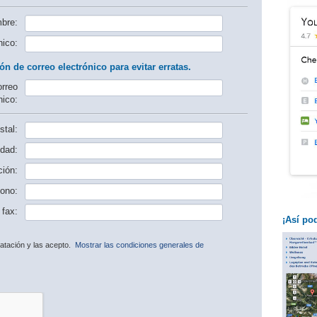
bre:
nico:
ón de correo electrónico para evitar erratas.
orreo
nico:
tal:
dad:
ción:
fono:
fax:
¡Así po
ratación y las acepto.
Mostrar las condiciones generales de