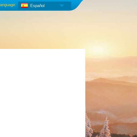
anguage:
Español