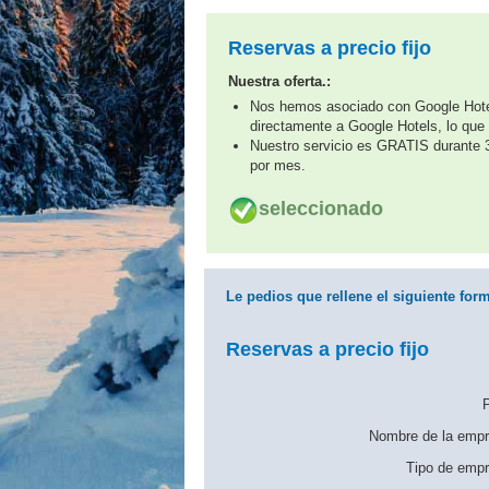
Reservas a precio fijo
Nuestra oferta.:
Nos hemos asociado con Google Hotel
directamente a Google Hotels, lo que 
Nuestro servicio es GRATIS durante 3
por mes.
seleccionado
Le pedios que rellene el siguiente form
Reservas a precio fijo
P
Nombre de la empr
Tipo de empr