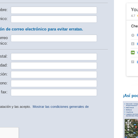
bre:
nico:
ón de correo electrónico para evitar erratas.
orreo
nico:
tal:
dad:
ción:
fono:
fax:
¡Así po
ratación y las acepto.
Mostrar las condiciones generales de