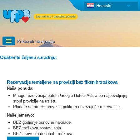
Hrvatski
Last-minute i paušalne ponude
Prikazati navigaciju
Prijava
Odaberite željenu suradnju:
Opširnije informacije
Rezervacije temeljene na proviziji bez fiksnih troškova
Dodatne usluge UPPS-a
Naša ponuda:
Mnogo rezervacija putem Google Hotels Ads-a po najpovoljnijoj
stopi provizije na tržištu.
Plaćate samo 9% provizije prilikom obvezujuće rezervacije.
Naše jamstvo:
BEZ godišnje osnovne naknade.
BEZ troškova postavljanja.
BEZ skrivenih dodatnih troškova.