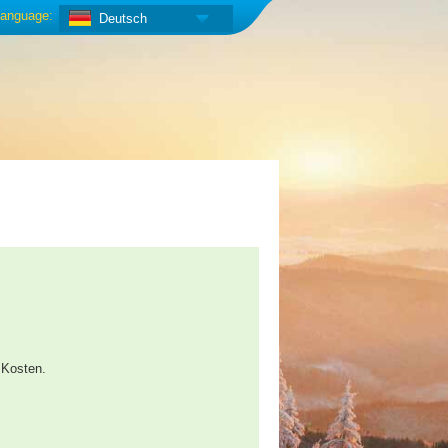
anguage:
Deutsch
 Kosten.