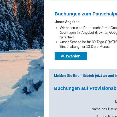
Buchungen zum Pauschalpr
Unser Angebot:
Wir haben eine Partnerschaft mit Go
übertragen Ihr Angebot direkt an Goo
garantiert.
Unser Service ist für 30 Tage GRATIS
Einschaltung nur 13 € pro Monat.
auswählen
Melden Sie Ihren Betrieb jetzt an und 
Buchungen auf Provisionsb
L
Name des Betrie
Art des Betri