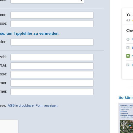
ame:
sse:
sse, um Tippfehler zu vermeiden.
olen:
zahl:
/Ort:
sse:
mer:
mer:
So könn
iese:
AGB in druckbarer Form anzeigen.